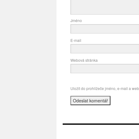
Jméno
E-mail
Webová stránka
Uložit do prohlížeče jméno, e-mail a we