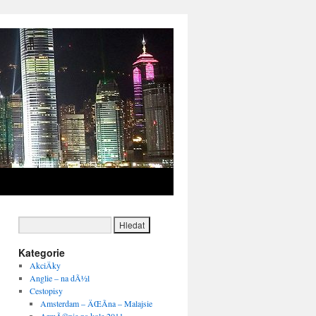
→
Kategorie
AkciÄky
Anglie – na dÃ½l
Cestopisy
Amsterdam – ÄŒÃ­na – Malajsie