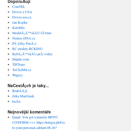
DoporuÄuji
ComTEL
Dovoz z USA
→
Dovoz-usa.cz
Jan Kopka
KetoMix
ModelÃ¡Å™skÃ© fÃ³rum
Nemoc-DNA.cz
PÅ¯jÄky PenÄ›z
RC modely RCKING
RybÃ¡Å™skÃ½ prÅ¯vodce
Shipito.com
TIPTrans
ToChciMit.cz
Wagrys
NaCestÃ¡ch je taky...
BrabÄÃ¡k
Jirka MartÃ­nek
kuÄis
Nejnovější komentáře
Email- You got a transfer #BT93.
CONFIRM =>> https://telegra.ph/Go-
to-your-personal-cabinet-08-26?