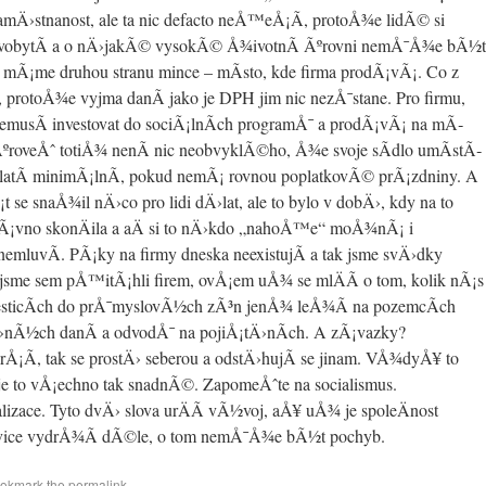
amÄ›stnanost, ale ta nic defacto neÅ™eÅ¡Ã­, protoÅ¾e lidÃ© si
vobytÃ­ a o nÄ›jakÃ© vysokÃ© Å¾ivotnÃ­ Ãºrovni nemÅ¯Å¾e bÃ½t
 mÃ¡me druhou stranu mince – mÃ­sto, kde firma prodÃ¡vÃ¡. Co z
, protoÅ¾e vyjma danÃ­ jako je DPH jim nic nezÅ¯stane. Pro firmu,
nemusÃ­ investovat do sociÃ¡lnÃ­ch programÅ¯ a prodÃ¡vÃ¡ na mÃ­
ÃºroveÅˆ totiÅ¾ nenÃ­ nic neobvyklÃ©ho, Å¾e svoje sÃ­dlo umÃ­stÃ­
atÃ­ minimÃ¡lnÃ­, pokud nemÃ¡ rovnou poplatkovÃ© prÃ¡zdniny. A
¡t se snaÅ¾il nÄ›co pro lidi dÄ›lat, ale to bylo v dobÄ›, kdy na to
Ã¡vno skonÄila a aÄ si to nÄ›kdo „nahoÅ™e“ moÅ¾nÃ¡ i
nemluvÃ­. PÃ¡ky na firmy dneska neexistujÃ­ a tak jsme svÄ›dky
 jsme sem pÅ™itÃ¡hli firem, ovÅ¡em uÅ¾ se mlÄÃ­ o tom, kolik nÃ¡s
vesticÃ­ch do prÅ¯myslovÃ½ch zÃ³n jenÅ¾ leÅ¾Ã­ na pozemcÃ­ch
›nÃ½ch danÃ­ a odvodÅ¯ na pojiÅ¡tÄ›nÃ­ch. A zÃ¡vazky?
, tak se prostÄ› seberou a odstÄ›hujÃ­ se jinam. VÅ¾dyÅ¥ to
je to vÅ¡echno tak snadnÃ©. ZapomeÅˆte na socialismus.
lizace. Tyto dvÄ› slova urÄÃ­ vÃ½voj, aÅ¥ uÅ¾ je spoleÄnost
ravice vydrÅ¾Ã­ dÃ©le, o tom nemÅ¯Å¾e bÃ½t pochyb.
ookmark the
permalink
.