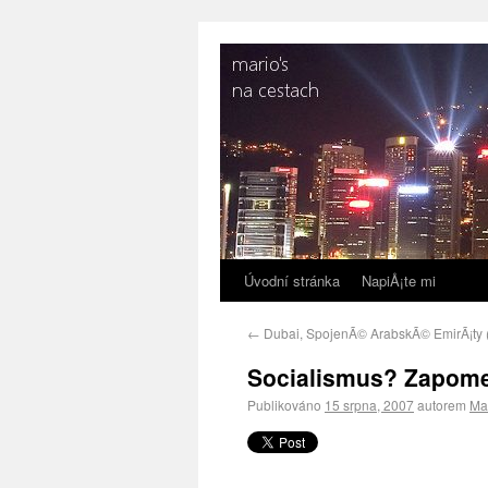
Úvodní stránka
NapiÅ¡te mi
←
Dubai, SpojenÃ© ArabskÃ© EmirÃ¡ty 
Socialismus? Zapome
Publikováno
15 srpna, 2007
autorem
Ma