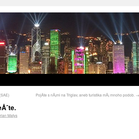
(SAE)
PojÄte s nÃ¡mi na Triglav, aneb turistika mÃ¡ mnoho podob.
Åˆte.
rian Matys