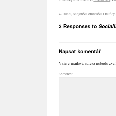
←
Dubai, SpojenÃ© ArabskÃ© EmirÃ¡ty 
3 Responses to
Social
Napsat komentář
Vaše e-mailová adresa nebude zveř
Komentář