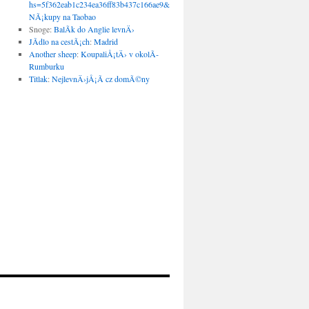
hs=5f362eab1c234ea36ff83b437c166ae9&
:
NÃ¡kupy na Taobao
Snoge
:
BalÃ­k do Anglie levnÄ›
JÃ­dlo na cestÃ¡ch
:
Madrid
Another sheep
:
KoupaliÅ¡tÄ› v okolÃ­
Rumburku
Titlak
:
NejlevnÄ›jÅ¡Ã­ cz domÃ©ny