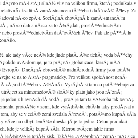
i dÃ¡vno mÄ›l stÃ¡t silnÃ½ vliv na velikou firmu, kterÃ¡ podnikala v
r, relativnÄ› kvalitnÃ­ zamÄ›stnance a tÅ™eba i daÅˆovÃ© Ãºlevy. Za
adoval nÄ›co zpÄ›t. SociÃ¡lnÃ­ chovÃ¡nÃ­ k zamÄ›stnancÅ¯m
istÅ¯, nÄ›co dali a nÄ›co za to Å¾Ã¡dali, prostÅ™ednictvÃ­m
ny nebo prostÅ™ednictvÃ­m daÅˆovÃ½ch Ãºlev. Pak ale pÅ™iÅ¡la
konÄilo.
½, ale tady vÃ­ce neÅ¾ kde jinde platÃ­, Å¾e tichÃ¡ voda bÅ™ehy
lokdo uvÄ›domuje, je to prÃ¡vÄ› globalizace, kterÃ¡ niÄÃ­
© EvropÄ›. DneÅ¡nÃ­ obrovskÃ© nadnÃ¡rodnÃ­ firmy jsou totiÅ¾
­vejte se na to ÄistÄ› pragmaticky. Pro velikou spoleÄnost nenÃ­
Ã­ zÃ¡vod tÅ™eba v ÄŒÃ­nÄ›. VyrÃ¡bÃ­ si tam co potÅ™ebuje za
 utrÃ¡cet za mimomzdovÃ© sloÅ¾ky platu jako jsou rÅ¯znÃ¡
 je jeden z hlavnÃ­ch dÅ¯vodÅ¯, proÄ je tam ta vÃ½roba tak levnÃ¡.
nemohla, protoÅ¾e v zemi, kde vyrÃ¡bÄ›la, chtÄ›la taky prodÃ¡vat a
 tom, aby se v celÃ© zemi zvedala ÃºroveÅˆ, potaÅ¾mo kupnÃ­ sÃ­la
 vÃ­ce na odbyt. JenÅ¾e dneska jÃ­ je to jedno. Celou produkci
ech, kde je velikÃ¡ kupnÃ­ sÃ­la. Kterou ovÅ¡em tahle firma
. DÅ¯leÅ¾itÃ½ je totiÅ¾ zisk. TakÅ¾e „vÃ½robnÃ­“ zemÄ› mÃ¡ sice