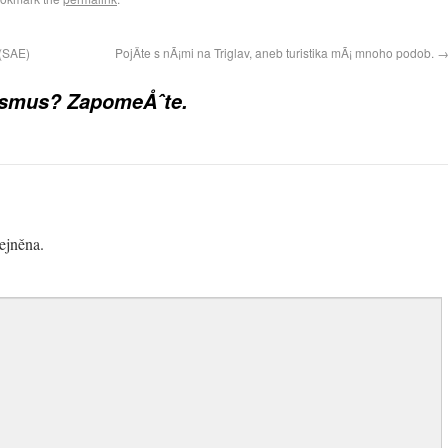
(SAE)
PojÄte s nÃ¡mi na Triglav, aneb turistika mÃ¡ mnoho podob.
ismus? ZapomeÅˆte.
ejněna.