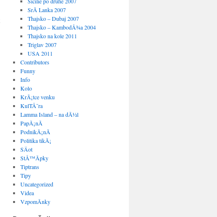
Sicilie po druhe 2007
SrÃ­ Lanka 2007
Thajsko – Dubaj 2007
Thajsko – KambodÅ¾a 2004
Thajsko na kole 2011
Triglav 2007
USA 2011
Contributors
Funny
Info
Kolo
KrÃ¡tce venku
KulTÅ¯ra
Lamma Island – na dÃ½l
PapÃ¡nÃ­
PodnikÃ¡nÃ­
Politika tikÃ¡
SÄot
StÅ™Ã­pky
Tiptrans
Tipy
Uncategorized
Videa
VzpomÃ­nky