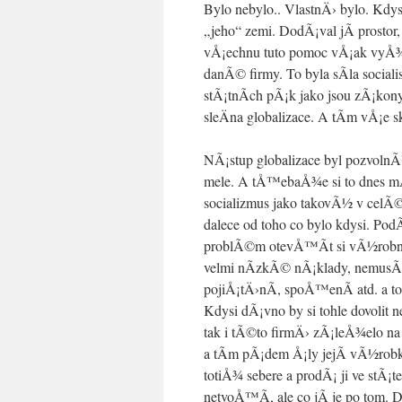
Bylo nebylo.. VlastnÄ› bylo. Kdys
„jeho“ zemi. DodÃ¡val jÃ­ prosto
vÅ¡echnu tuto pomoc vÅ¡ak vyÅ¾
danÃ© firmy. To byla sÃ­la social
stÃ¡tnÃ­ch pÃ¡k jako jsou zÃ¡ko
sleÄna globalizace. A tÃ­m vÅ¡e s
NÃ¡stup globalizace byl pozvolnÃ
mele. A tÅ™ebaÅ¾e si to dnes mÃ¡
socializmus jako takovÃ½ v celÃ
dalece od toho co bylo kdysi. PodÃ
problÃ©m otevÅ™Ã­t si vÃ½robn
velmi nÃ­zkÃ© nÃ¡klady, nemusÃ­
pojiÅ¡tÄ›nÃ­, spoÅ™enÃ­ atd. a to
Kdysi dÃ¡vno by si tohle dovolit 
tak i tÃ©to firmÄ› zÃ¡leÅ¾elo na
a tÃ­m pÃ¡dem Å¡ly jejÃ­ vÃ½robky
totiÅ¾ sebere a prodÃ¡ ji ve stÃ¡t
netvoÅ™Ã­, ale co jÃ­ je po tom