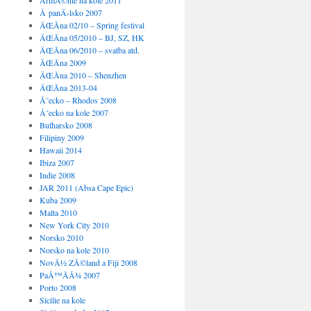
ArmÃ©nie na kole 2011
Å panÄ›lsko 2007
ÄŒÃ­na 02/10 – Spring festival
ÄŒÃ­na 05/2010 – BJ, SZ, HK
ÄŒÃ­na 06/2010 – svatba atd.
ÄŒÃ­na 2009
ÄŒÃ­na 2010 – Shenzhen
ÄŒÃ­na 2013-04
Å˜ecko – Rhodos 2008
Å˜ecko na kole 2007
Bulharsko 2008
Filipiny 2009
Hawaii 2014
Ibiza 2007
Indie 2008
JAR 2011 (Absa Cape Epic)
Kuba 2009
Malta 2010
New York City 2010
Norsko 2010
Norsko na kole 2010
NovÃ½ ZÃ©land a Fiji 2008
PaÅ™Ã­Å¾ 2007
Porto 2008
Sicilie na kole