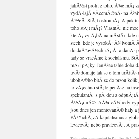
jakÃ½si profit z toho, Å¾e mÃ¡ z
vydÄ›lajÃ­ vÃ­cemÃ©nÄ› na Å¾i
Å™eÄ. StÃ¡t ostrouhÃ¡. A pak tu
toho stÃ¡t mÃ¡? VlastnÄ› nic moc
kterÃ¡ vyrÃ¡bÃ­ na mÃ­stÄ›, kde 
stech, kde je vysokÃ¡ Å¾ivotnÃ­ 
do daÅˆovÃ½ch rÃ¡jÅ¯ a danÄ› pl
tady se vracÃ­me k socialismu. StÃ
mÄ›l pÃ¡ky. JenÅ¾e tahle doba d
uvÄ›domuje tak se o tom urÄitÄ› 
ubohÃ©ho bitÃ­ se do prsou kolik
to vÅ¡echno stÃ¡lo penÄ›z na in
spekulantÅ¯ s pÅ¯dou a odpuÅ¡tÄ
Å½Ã¡dnÃ©. AÅ¾ vÃ½hody vyprÅ¡Ã­
jsou dnes jen montovanÃ© haly a 
PÅ™ichÃ¡zÃ­ kapitalismus a globa
levicovÃ¡ nebo pravicovÃ¡. A p
This entry was posted in
Politika tikÃ¡
. B