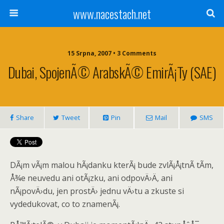
www.nacestach.net
15 Srpna, 2007 • 3 Comments
Dubai, SpojenÃ© ArabskÃ© EmirÃ¡ty (SAE)
Share
Tweet
Pin
Mail
SMS
DÃ¡m vÃ¡m malou hÃ¡danku kterÃ¡ bude zvlÃ¡Å¡tnÃ­ tÃ­m,
Å¾e neuvedu ani otÃ¡zku, ani odpovÄ›Ä, ani
nÃ¡povÄ›du, jen prostÄ› jednu vÄ›tu a zkuste si
vydedukovat, co to znamenÃ¡.