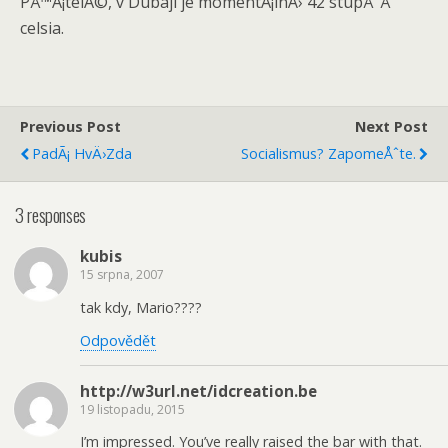
PÅ™Ã¡telÃ©, v Dubaji je momentÃ¡lnÄ› 42 stupÅˆÅ¯
celsia.
Previous Post
Next Post
PadÃ¡ HvÄ›zda
Socialismus? ZapomeÅˆte.
3 responses
kubis
15 srpna, 2007
tak kdy, Mario????
Odpovědět
http://w3url.net/idcreation.be
19 listopadu, 2015
I’m impressed. You’ve really raised the bar with that.