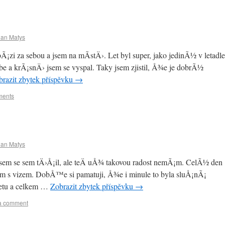
ian Matys
zi za sebou a jsem na mÃ­stÄ›. Let byl super, jako jedinÃ½ v letadle
sebe a krÃ¡snÄ› jsem se vyspal. Taky jsem zjistil, Å¾e je dobrÃ½
brazit zbytek příspěvku
→
ments
ian Matys
sem se sem tÄ›Å¡il, ale teÄ uÅ¾ takovou radost nemÃ¡m. CelÃ½ den
mum s vizem. DobÅ™e si pamatuji, Å¾e i minule to byla sluÅ¡nÃ¡
etu a celkem …
Zobrazit zbytek příspěvku
→
a comment