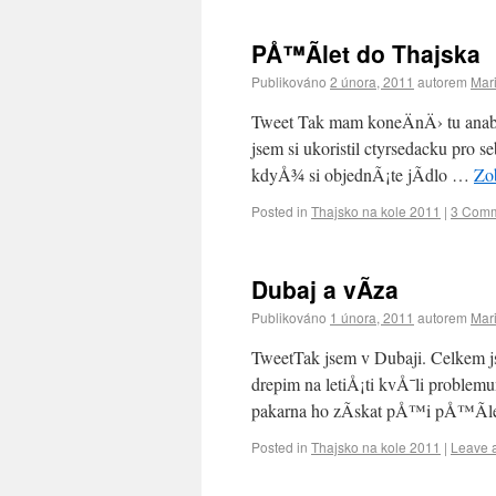
PÅ™Ã­let do Thajska
Publikováno
2 února, 2011
autorem
Mar
Tweet Tak mam koneÄnÄ› tu anabÃ¡
jsem si ukoristil ctyrsedacku pro 
kdyÅ¾ si objednÃ¡te jÃ­dlo …
Zo
Posted in
Thajsko na kole 2011
|
3 Com
Dubaj a vÃ­za
Publikováno
1 února, 2011
autorem
Mar
TweetTak jsem v Dubaji. Celkem j
drepim na letiÅ¡ti kvÅ¯li proble
pakarna ho zÃ­skat pÅ™i pÅ™Ã­l
Posted in
Thajsko na kole 2011
|
Leave 