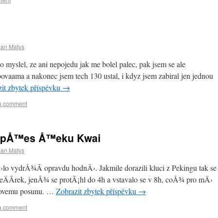
ian Matys
o myslel, ze ani nepojedu jak me bolel palec, pak jsem se ale
ovaama a nakonec jsem tech 130 ustal, i kdyz jsem zabiral jen jednou
it zbytek příspěvku
→
a comment
m pÅ™es Å™eku Kwai
ian Matys
lo vydrÅ¾Ã­ opravdu hodnÄ›. Jakmile dorazili kluci z Pekingu tak se
Ã­rek, jenÅ¾ se protÃ¡hl do 4h a vstavalo se v 8h, coÅ¾ pro mÄ›
asovemu posunu. …
Zobrazit zbytek příspěvku
→
a comment