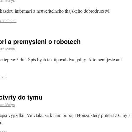
ian Matys
kazdou informaci z neuveritelneho thajskeho dobrodruzstvi.
a comment
ori a premysleni o robotech
ian Matys
teprve 5 dni. Spis bych tak tipoval dva tydny. A to neni jeste ani
ment
 ctvrty do tymu
ian Matys
epsi vyjizdku. Ve vlaku se k nam pripojil Honza ktery priletel z Ciny a
o.
ment