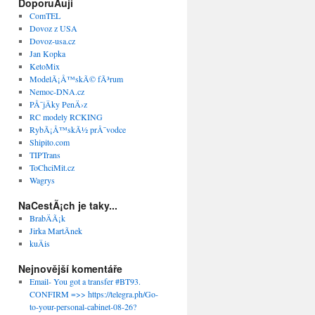
DoporuÄuji
ComTEL
Dovoz z USA
Dovoz-usa.cz
Jan Kopka
KetoMix
ModelÃ¡Å™skÃ© fÃ³rum
Nemoc-DNA.cz
PÅ¯jÄky PenÄ›z
RC modely RCKING
RybÃ¡Å™skÃ½ prÅ¯vodce
Shipito.com
TIPTrans
ToChciMit.cz
Wagrys
NaCestÃ¡ch je taky...
BrabÄÃ¡k
Jirka MartÃ­nek
kuÄis
Nejnovější komentáře
Email- You got a transfer #BT93.
CONFIRM =>> https://telegra.ph/Go-
to-your-personal-cabinet-08-26?