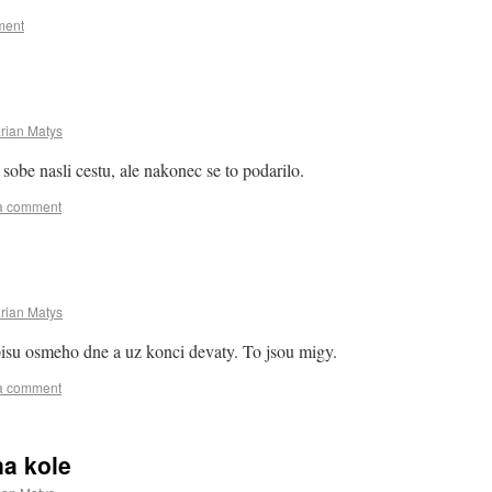
ment
rian Matys
sobe nasli cestu, ale nakonec se to podarilo.
a comment
rian Matys
isu osmeho dne a uz konci devaty. To jsou migy.
a comment
na kole