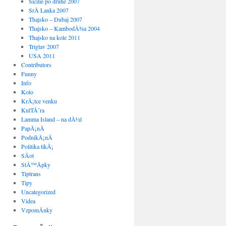
Sicilie po druhe 2007
SrÃ­ Lanka 2007
Thajsko – Dubaj 2007
Thajsko – KambodÅ¾a 2004
Thajsko na kole 2011
Triglav 2007
USA 2011
Contributors
Funny
Info
Kolo
KrÃ¡tce venku
KulTÅ¯ra
Lamma Island – na dÃ½l
PapÃ¡nÃ­
PodnikÃ¡nÃ­
Politika tikÃ¡
SÄot
StÅ™Ã­pky
Tiptrans
Tipy
Uncategorized
Videa
VzpomÃ­nky