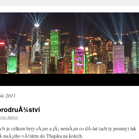
ole 2011
brodruÅ¾ství
rian Matys
¾ je celkem brzy rÃ¡no a jÃ¡ nemÃ¡m co dÄ›lat (ach ty posuny) tak
 naÅ¡eho vÃ½letu do Thajska na kolech.