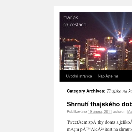
Úvodní stránka
NapiÅ¡te mi
Thajsko na k
Category Archives:
Shrnutí thajského do
Publikováno
19 února, 2011
autorem
Ma
TweetJsem zpÃ¡tky doma a jelikoÅ
mÃ¡m pÅ™Ã­leÅ¾itost na shrnutÃ­