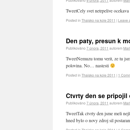
Publikováno
9 února, 2011
autorem
Mar
TweetCely svet netrpelive ocekava 
Posted in
Thajsko na kole 2011
|
Leave 
Den paty, presun k m
Publikováno
7 února, 2011
autorem
Mar
TweetNemuzu tomu verit, ze tu jsme 
polovina. No… nastesti
Posted in
Thajsko na kole 2011
|
1 Com
Ctvrty den se pripojil
Publikováno
7 února, 2011
autorem
Mar
TweetTak ctvrty den jsme meli nejl
hned bylo o novy zdroj sil postaran
Posted in
Thajsko na kole 2011
|
1 Com