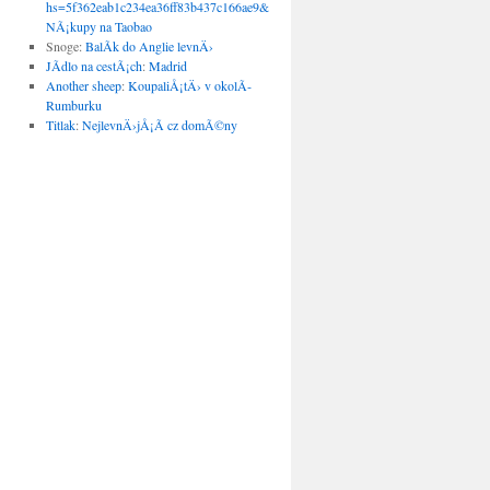
hs=5f362eab1c234ea36ff83b437c166ae9&
:
NÃ¡kupy na Taobao
Snoge
:
BalÃ­k do Anglie levnÄ›
JÃ­dlo na cestÃ¡ch
:
Madrid
Another sheep
:
KoupaliÅ¡tÄ› v okolÃ­
Rumburku
Titlak
:
NejlevnÄ›jÅ¡Ã­ cz domÃ©ny