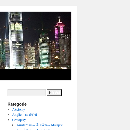
Kategorie
AkciÄky
Anglie – na dÃ½l
Cestopisy
Amsterdam – ÄŒÃ­na – Malajsie