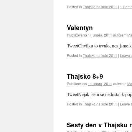
Posted in
Thajsko na kole 2011
|
1 Com
Valentyn
Publikováno
14 února, 2011
autorem
Ma
TweetChvilku to trvalo, nez jsme k 
Posted in
Thajsko na kole 2011
|
Leave 
Thajsko 8+9
Publikováno
11 února, 2011
autorem
Ma
TweetNejak jsem se nedostal k pop
Posted in
Thajsko na kole 2011
|
Leave 
Sesty den v Thajsku 