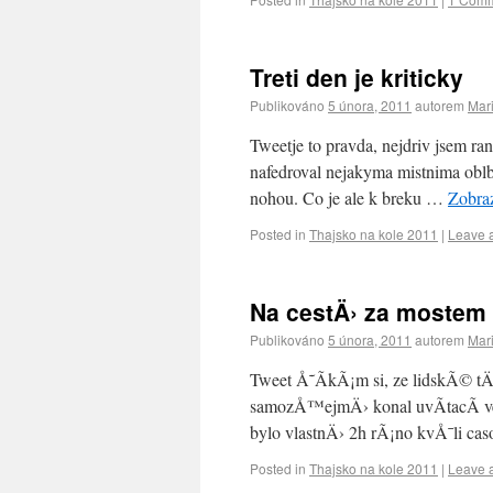
Treti den je kriticky
Publikováno
5 února, 2011
autorem
Mar
Tweetje to pravda, nejdriv jsem ran
nafedroval nejakyma mistnima oblb
nohou. Co je ale k breku …
Zobraz
Posted in
Thajsko na kole 2011
|
Leave 
Na cestÄ› za moste
Publikováno
5 února, 2011
autorem
Mar
Tweet Å˜Ã­kÃ¡m si, ze lidskÃ© tÄ›
samozÅ™ejmÄ› konal uvÃ­tacÃ­ veÄ
bylo vlastnÄ› 2h rÃ¡no kvÅ¯li c
Posted in
Thajsko na kole 2011
|
Leave 