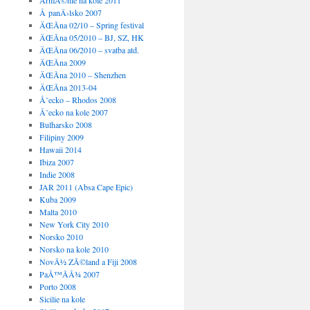
ArmÃ©nie na kole 2011
Å panÄ›lsko 2007
ÄŒÃ­na 02/10 – Spring festival
ÄŒÃ­na 05/2010 – BJ, SZ, HK
ÄŒÃ­na 06/2010 – svatba atd.
ÄŒÃ­na 2009
ÄŒÃ­na 2010 – Shenzhen
ÄŒÃ­na 2013-04
Å˜ecko – Rhodos 2008
Å˜ecko na kole 2007
Bulharsko 2008
Filipiny 2009
Hawaii 2014
Ibiza 2007
Indie 2008
JAR 2011 (Absa Cape Epic)
Kuba 2009
Malta 2010
New York City 2010
Norsko 2010
Norsko na kole 2010
NovÃ½ ZÃ©land a Fiji 2008
PaÅ™Ã­Å¾ 2007
Porto 2008
Sicilie na kole