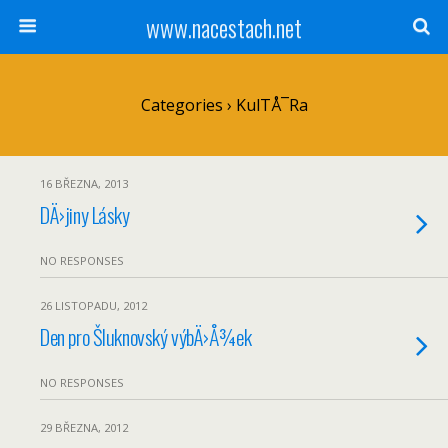
www.nacestach.net
Categories ›
KulTÅ¯ra
16 BŘEZNA, 2013
DÄ›jiny Lásky
NO RESPONSES
26 LISTOPADU, 2012
Den pro Šluknovský výbÄ›Å¾ek
NO RESPONSES
29 BŘEZNA, 2012