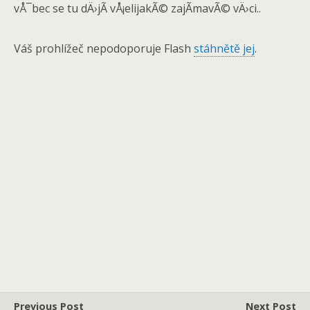
vÅ¯bec se tu dÄ›jÃ­ vÅ¡elijakÃ© zajÃ­mavÃ© vÄ›ci..
Váš prohlížeč nepodoporuje Flash
stáhnětě jej
.
Previous Post
Next Post