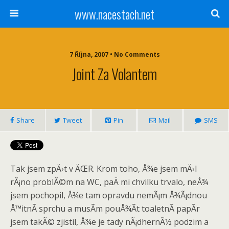
www.nacestach.net
7 Října, 2007 • No Comments
Joint Za Volantem
Share
Tweet
Pin
Mail
SMS
Tak jsem zpÄ›t v ÄŒR. Krom toho, Å¾e jsem mÄ›l
rÃ¡no problÃ©m na WC, paÄ mi chvilku trvalo, neÅ¾
jsem pochopil, Å¾e tam opravdu nemÃ¡m Å¾Ã¡dnou
Å™itnÃ­ sprchu a musÃ­m pouÅ¾Ã­t toaletnÃ­ papÃ­r
jsem takÃ© zjistil, Å¾e je tady nÃ¡dhernÃ½ podzim a