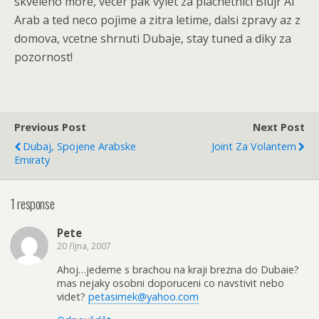
skveleho more, vecer pak vylet za plachetnici Blujr Al
Arab a ted neco pojime a zitra letime, dalsi zpravy az z
domova, vcetne shrnuti Dubaje, stay tuned a diky za
pozornost!
Previous Post
Next Post
Dubaj, Spojene Arabske
Joint Za Volantem
Emiraty
1 response
Pete
20 října, 2007
Ahoj…jedeme s brachou na kraji brezna do Dubaie?
mas nejaky osobni doporuceni co navstivit nebo
videt?
petasimek@yahoo.com