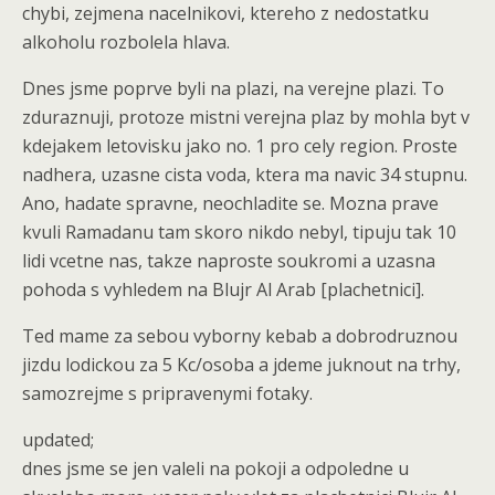
chybi, zejmena nacelnikovi, ktereho z nedostatku
alkoholu rozbolela hlava.
Dnes jsme poprve byli na plazi, na verejne plazi. To
zduraznuji, protoze mistni verejna plaz by mohla byt v
kdejakem letovisku jako no. 1 pro cely region. Proste
nadhera, uzasne cista voda, ktera ma navic 34 stupnu.
Ano, hadate spravne, neochladite se. Mozna prave
kvuli Ramadanu tam skoro nikdo nebyl, tipuju tak 10
lidi vcetne nas, takze naproste soukromi a uzasna
pohoda s vyhledem na Blujr Al Arab [plachetnici].
Ted mame za sebou vyborny kebab a dobrodruznou
jizdu lodickou za 5 Kc/osoba a jdeme juknout na trhy,
samozrejme s pripravenymi fotaky.
updated;
dnes jsme se jen valeli na pokoji a odpoledne u