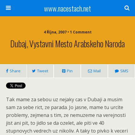
www.nacestach.net
4 Října, 2007 • 1 Comment
Dubaj, Vystavni Mesto Arabskeho Naroda
Share
Tweet
Pin
Mail
SMS
Tak mame za sebou uz nejaky cas v Dubaji a musim
sam za sebe rict, ze parada. Jo jasne, mame tu urcite
problemy, zejmena s tim, ze nemuzeme na verejnosti
jist ani pit, to jidlo se da ozelet, ale piti ve 40
stupnovych vedrech uz nikoliv. A taky to pivko k veceri