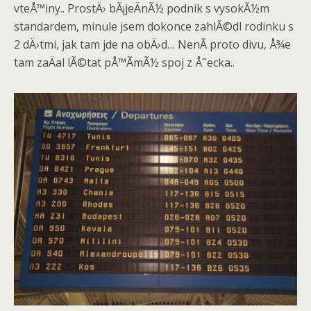
vteÅ™iny.. ProstÄ› bÃ¡jeÄnÃ½ podnik s vysokÃ½m
standardem, minule jsem dokonce zahlÃ©dl rodinku s
2 dÄ›tmi, jak tam jde na obÄ›d… NenÃ­ proto divu, Å¾e
tam zaÄal lÃ©tat pÅ™Ã­mÃ½ spoj z Å˜ecka..