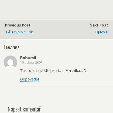
Previous Post
Next Post
Å˜ecko Na Kole
DJ Ivo
1 response
Bohumil
10 dubna, 2007
Tak to je hustÃ½ jako ta drÅ¾kofka…:D
Odpovědět
Napsat komentář