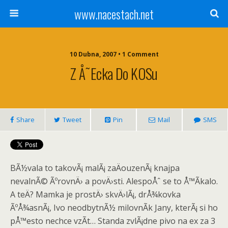
www.nacestach.net
10 Dubna, 2007 • 1 Comment
Z Å˜ecka Do KOSu
Share
Tweet
Pin
Mail
SMS
BÃ½vala to takovÃ¡ malÃ¡ zaÄouzenÃ¡ knajpa
nevalnÃ© ÃºrovnÄ› a povÄ›sti. AlespoÅˆ se to Å™Ã­kalo.
A teÄ? Mamka je prostÄ› skvÄ›lÃ¡, drÅ¾kovka
ÃºÅ¾asnÃ¡, Ivo neodbytnÃ½ milovnÃ­k Jany, kterÃ¡ si ho
pÅ™esto nechce vzÃ­t… Standa zvlÃ¡dne pivo na ex za 3