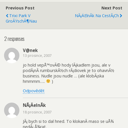
Previous Post
Next Post
Trixi Park V
NÃ¡ÄelnÃ­k Na CestÃ¡ch
GroÃŸschÃ¶nau
2 responses
V@nek
13 prosince, 2007
jo hold vepÅ™ovÃ© hody lÃ¡kadlem jsou, ale v
podÃ¡nÃ­ rumburskÃ½ch rÃ¡diovek je to ohavnÃ½
business. Nudle jsou nudle … (ale klobÃ¡ska
hmmmm…..
)
Odpovědět
NÃ¡ÄelnÃ­k
18 prosince, 2007
JÃ¡ bych si to dal hned. To klokanÃ­ maso se uÅ¾
nedÃ¡ Å¾rat.