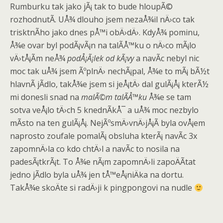
Rumburku tak jako jÃ¡ tak to bude hloupÃ©
rozhodnutÃ­. UÅ¾ dlouho jsem nezaÅ¾il nÄ›co tak
trisktnÃ­ho jako dnes pÅ™i obÄ›dÄ›. KdyÅ¾ pominu,
Å¾e ovar byl podÃ¡vÃ¡n na talÃ­Å™ku o nÄ›co mÃ¡lo
vÄ›tÅ¡Ã­m neÅ¾
podÅ¡Ã¡lek od kÃ¡vy
a navÃ­c nebyl nic
moc tak uÅ¾ jsem ÃºplnÄ› nechÃ¡pal, Å¾e to mÃ¡ bÃ½t
hlavnÃ­ jÃ­dlo, takÅ¾e jsem si jeÅ¡tÄ› dal gulÃ¡Å¡ kterÃ½
mi donesli snad na
malÃ©m talÃ­Å™ku
Å¾e se tam
sotva veÅ¡lo tÄ›ch 5 knednÃ­kÅ¯ a uÅ¾ moc nezbylo
mÃ­sto na ten gulÃ¡Å¡. NejÃºsmÄ›vnÄ›jÅ¡Ã­ byla ovÅ¡em
naprosto zoufale pomalÃ¡ obsluha kterÃ¡ navÃ­c 3x
zapomnÄ›la co kdo chtÄ›l a navÃ­c to nosila na
padesÃ¡tkrÃ¡t. To Å¾e nÃ¡m zapomnÄ›li zapoÄÃ­tat
jedno jÃ­dlo byla uÅ¾ jen tÅ™eÅ¡niÄka na dortu.
TakÅ¾e skoÄte si radÄ›ji k pingpongovi na nudle