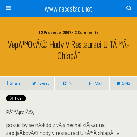
www.nacestach.net
12 Prosince, 2007 • 2 Comments
VepÅ™ovÃ© Hody V Restauraci U TÅ™Ã­
ChlapÅ¯
Share
Tweet
Pin
Mail
SMS
PÅ™Ã¡telÃ©,
pokud by se nÄ›kdo z vÃ¡s nechal zlÃ¡kat na
zabijaÄkovÃ© hody v restauraci U tÅ™Ã­ chlapÅ¯ v