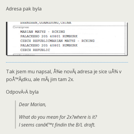
Adresa pak byla
Tak jsem mu napsal, Å¾e novÃ¡ adresa je sice uÅ¾ v
poÅ™Ã¡dku, ale mÃ¡ jim tam 2x.
OdpovÄ›Ä byla
Dear Marian,
What do you mean for 2x?where is it?
I seems canâ€™t findin the B/L draft.