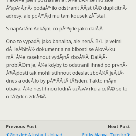
ÃºspÄ›Å¡nÄ› podaÅ™ilo odstranit ÄÃ¡st tÃ© duplicitnÃ­
adresy, ale poÅ™Ã¡d mu tam kousek zÅ¯stal..
S napÄ›tÃ­m ÄekÃ¡m, co pÅ™ijde jako dalÅ¡Ã­.
Ono to vypadÃ¡ jako banalita, ale nenÃ­. B/L je velmi
dÅ¯leÅ¾itÃ½ dokument a na blbosti se ÄlovÄ›ku
mÅ¯Å¾e zaseknout vydÃ¡nÃ­ zboÅ¾Ã­. DalÅ¡Ã­
problÃ©m je, Å¾e kdyby to odstranil ihned po prvnÃ­
Å¾Ã¡dosti tak mohli stihnout odeslat zboÅ¾Ã­ jeÅ¡tÄ›
dnes a odeÅ¡lo by pÅ™Ã­Å¡tÃ­ tÃ½den. Takto mÃ¡m
obavu, Å¾e nestihnou lodnÃ­ uzÃ¡vÄ›rku a celÃ© se to
o tÃ½den zdrÅ¾Ã­.
Previous Post
Next Post
Google+ A Instant Upload
Fotky Alanya, Turecko