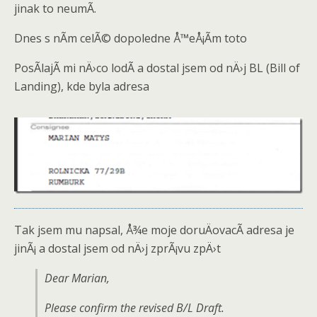
jinak to neumÃ­.
Dnes s nÃ­m celÃ© dopoledne Å™eÅ¡Ã­m toto
PosÃ­lajÃ­ mi nÄ›co lodÃ­ a dostal jsem od nÄ›j BL (Bill of
Landing), kde byla adresa
Tak jsem mu napsal, Å¾e moje doruÄovacÃ­ adresa je
jinÃ¡ a dostal jsem od nÄ›j zprÃ¡vu zpÄ›t
Dear Marian,
Please confirm the revised B/L Draft.