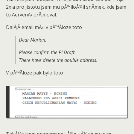
2x a pro jistotu jsem mu pÅ™iloÅ¾il snÃ­mek, kde jsem
to ÄervenÄ› orÃ¡moval.
DalÅ¡Ã­ email mÄ›l v pÅ™Ã­loze toto
Dear Marian,
Please confirm the PI Draft.
There have delete the double address.
V pÅ™Ã­loze pak bylo toto
TakÅ¾e jsem poznamenal, Å¾e uÅ¾ se mu sice