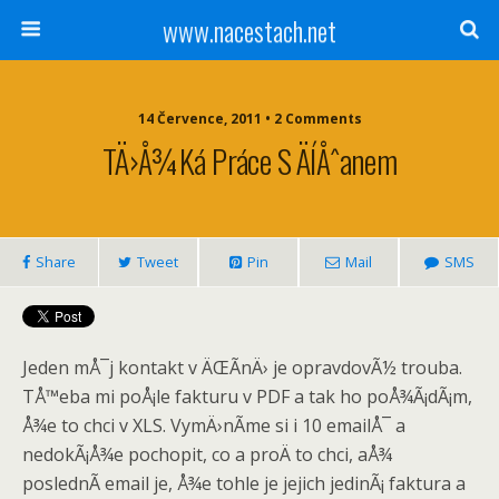
www.nacestach.net
14 Července, 2011 • 2 Comments
TÄ›Å¾ká Práce S ÄíÅˆanem
Share
Tweet
Pin
Mail
SMS
Jeden mÅ¯j kontakt v ÄŒÃ­nÄ› je opravdovÃ½ trouba.
TÅ™eba mi poÅ¡le fakturu v PDF a tak ho poÅ¾Ã¡dÃ¡m,
Å¾e to chci v XLS. VymÄ›nÃ­me si i 10 emailÅ¯ a
nedokÃ¡Å¾e pochopit, co a proÄ to chci, aÅ¾
poslednÃ­ email je, Å¾e tohle je jejich jedinÃ¡ faktura a