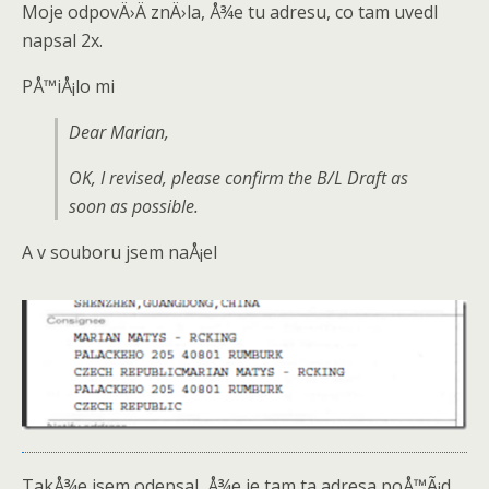
Moje odpovÄ›Ä znÄ›la, Å¾e tu adresu, co tam uvedl
napsal 2x.
PÅ™iÅ¡lo mi
Dear Marian,
OK, I revised, please confirm the B/L Draft as
soon as possible.
A v souboru jsem naÅ¡el
TakÅ¾e jsem odepsal, Å¾e je tam ta adresa poÅ™Ã¡d