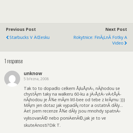
Previous Post
Next Post
Starbucks V ÄŒesku
Rokytnice: FinÃ¡lnÃ­ Fotky A
Video
1 response
unknow
5 března, 2008
Tak to to dopadlo celkem Å¡luÅ¡nÄ›, nÃ¡hodou se
chystÃ¡m taky na walkeru 60-ku a jÄ›Å¡tÄ› vÄ›tÅ¡Ã­
nÃ¡hodou je Å¾e mÃ¡m litl-bee od tebe z krÃ¡mu :)))
MÃ¡m jen dotaz jak vypadÃ¡ rotor a ostatnÃ­ dÃ­ly…
Äet jsem recenze Å¾e dÃ­ly jsou mnohdy spatnÄ›
vylisovanÃ© nebo poniÄenÃ©,jak je to ve
skuteÄnosti?Dik T.