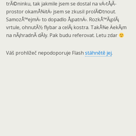
trÃ©ninku, tak jakmile jsem se dostal na vÄ›tÅ¡Ã­
prostor okamÅ¾itÄ› jsem se zkusil prolÃ©tnout.
SamozÅ™ejmÄ› to dopadlo Å¡patnÄ›. RozkÅ™Ã¡plÃ¡
vrtule, ohnutÃ½ flybar a celÃ¡ kostra. TakÅ¾e ÄekÃ¡m
na nÃ¡hradnÃ­ dÃ­ly. Pak budu referovat. Letu zdar
Váš prohlížeč nepodoporuje Flash
stáhnětě jej
.