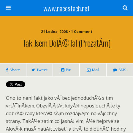
www.nacestach.net
21 Ledna, 2008 • 1 Comment
Tak Jsem DolÃ©tal (prozatÃ­m)
Share
Tweet
Pin
Mail
SMS
Ono to neni fakt jako vÅ¯bec jednoduchÃ½ s tim
vrtÅ¯lnÃ­kem. ObzvlÃ¡Å¡tÄ›, kdyÅ¾ neposlouchÃ¡te ty
dobrÃ© rady kterÃ© sÃ¡m rozdÃ¡vÃ¡te na vÅ¡echny
strany. TakÅ¾e zatim co jasnÄ› vim, Å¾e nejprve se
ÄlovÄ›k musÃ­ nauÄit „viset“ a trvÃ¡ to dlouhÃ© hodiny