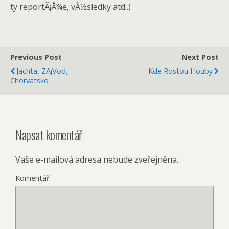
ty reportÃ¡Å¾e, vÃ½sledky atd..)
Previous Post
Next Post
Jachta, ZÃ¡vod,
Kde Rostou Houby
Chorvatsko
Napsat komentář
Vaše e-mailová adresa nebude zveřejněna.
Komentář