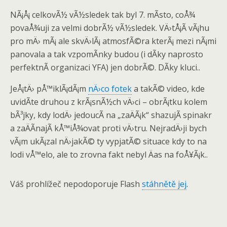
NÃ¡Å¡ celkovÃ½ vÃ½sledek tak byl 7. mÃ­sto, coÅ¾
povaÅ¾uji za velmi dobrÃ½ vÃ½sledek. VÄ›tÅ¡Ã­ vÃ¡hu
pro mÄ› mÃ¡ ale skvÄ›lÃ¡ atmosfÃ©ra kterÃ¡ mezi nÃ¡mi
panovala a tak vzpomÃ­nky budou (i dÃ­ky naprosto
perfektnÃ­ organizaci YFA) jen dobrÃ©. DÃ­ky kluci..
JeÅ¡tÄ› pÅ™iklÃ¡dÃ¡m
nÄ›co fotek
a takÃ© video, kde
uvidÃ­te druhou z krÃ¡snÃ½ch vÄ›ci – obrÃ¡tku kolem
bÃ³jky, kdy lodÄ› jedoucÃ­ na „zaÄÃ¡k“ shazujÃ­ spinakr
a zaÄÃ­najÃ­ kÅ™iÅ¾ovat proti vÄ›tru. NejradÄ›ji bych
vÃ¡m ukÃ¡zal nÄ›jakÃ© ty vypjatÃ© situace kdy to na
lodi vÅ™elo, ale to zrovna fakt nebyl Äas na foÅ¥Ã¡k..
Váš prohlížeč nepodoporuje Flash
stáhnětě jej
.