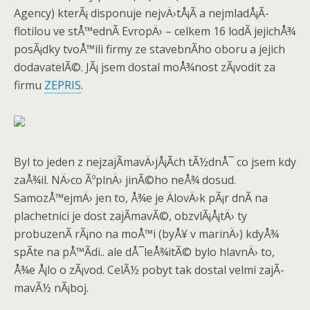
Agency) kterÃ¡ disponuje nejvÄ›tÅ¡Ã­ a nejmladÅ¡Ã­
flotilou ve stÅ™ednÃ­ EvropÄ› – celkem 16 lodÃ­ jejichÅ¾
posÃ¡dky tvoÅ™ili firmy ze stavebnÃ­ho oboru a jejich
dodavatelÃ©. JÃ¡ jsem dostal moÅ¾nost zÃ¡vodit za
firmu
ZEPRIS
.
Byl to jeden z nejzajÃ­mavÄ›jÅ¡Ã­ch tÃ½dnÅ¯ co jsem kdy
zaÅ¾il. NÄ›co ÃºplnÄ› jinÃ©ho neÅ¾ dosud.
SamozÅ™ejmÄ› jen to, Å¾e je ÄlovÄ›k pÃ¡r dnÃ­ na
plachetnici je dost zajÃ­mavÃ©, obzvlÃ¡Å¡tÄ› ty
probuzenÃ­ rÃ¡no na moÅ™i (byÅ¥ v marinÄ›) kdyÅ¾
spÃ­te na pÅ™Ã­di.. ale dÅ¯leÅ¾itÃ© bylo hlavnÄ› to,
Å¾e Å¡lo o zÃ¡vod. CelÃ½ pobyt tak dostal velmi zajÃ­
mavÃ½ nÃ¡boj.