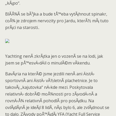
„kÃ¡po“.
BlÃ­Å¾Ã­ se bÃ³jka a bude tÅ™eba vytÃ¡hnout spinakr,
coÅ¾ je zdrojem nervozity pro Jardu, kterÃ½ mÃ¡ tuto
prÃ¡ci na starosti..
Yachting nenÃ­ zkrÃ¡tka jen o vozenÃ­ se na lodi, jak
jsem se pÅ™esvÄ›dÄil o minulÃ©m vÃ­kendu.
BavÃ¡ria na kterÃ© jsme jezdili nenÃ­ ani ÄistÄ›
sportovnÃ­ ani ÄistÄ› vÃ½letnÃ­ plachetnice. Je to
takovÃ¡ „kajutovka“ nÄ›kde mezi. Poskytovala
relativnÄ› dobrÃ© moÅ¾nosti pro zÃ¡vodÄ›nÃ­ a
rovnÄ›Å¾ relativnÃ­ pohodlÃ­ pro posÃ¡dku. Na
ovlÃ¡dÃ¡nÃ­ je ideÃ¡l 8 lidÃ­, nÃ¡s bylo 6, ale zvlÃ¡dnout se
to dalo. ZÃ¡vody poÅ™Ã¡dÃ¡ YFA (Yacht Full Service