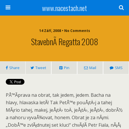
www.nacestach.net
14 Září, 2008 • No Comments
StavebnÃ­ Regatta 2008
Share
Tweet
Pin
Mail
SMS
PÅ™Ã­prava na obrat, tak jedem, jedem. Bacha na
hlavy, hlavaska letÃ­! Tak PetÅ™e pouÅ¡tÄ›j a tahej
MÃ¡rio tahej, makej, jeÅ¡tÄ› toÄ, jeÅ¡tÄ›, jeÅ¡tÄ›, dobrÃ½
a nahoru vyvaÅ¾ovat, honem. Obrat je za nÃ¡mi.
„DobÅ™e zvlÃ¡dnutej set kluci“ chvÃ¡lÃ­ Petr Fiala, nÃ¡Å¡