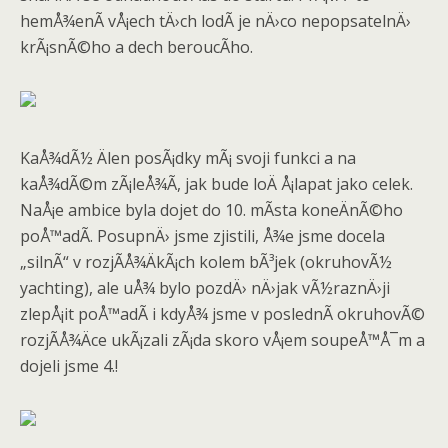
hemÅ¾enÃ­ vÅ¡ech tÄ›ch lodÃ­ je nÄ›co nepopsatelnÄ›
krÃ¡snÃ©ho a dech beroucÃ­ho.
KaÅ¾dÃ½ Älen posÃ¡dky mÃ¡ svoji funkci a na
kaÅ¾dÃ©m zÃ¡leÅ¾Ã­, jak bude loÄ Å¡lapat jako celek.
NaÅ¡e ambice byla dojet do 10. mÃ­sta koneÄnÃ©ho
poÅ™adÃ­. PosupnÄ› jsme zjistili, Å¾e jsme docela
„silnÃ­“ v rozjÃ­Å¾ÄkÃ¡ch kolem bÃ³jek (okruhovÃ½
yachting), ale uÅ¾ bylo pozdÄ› nÄ›jak vÃ½raznÄ›ji
zlepÅ¡it poÅ™adÃ­ i kdyÅ¾ jsme v poslednÃ­ okruhovÃ©
rozjÃ­Å¾Äce ukÃ¡zali zÃ¡da skoro vÅ¡em soupeÅ™Å¯m a
dojeli jsme 4.!