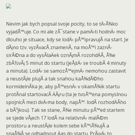
Nevim jak bych popsal svoje pocity, to se tÄ›Å¾ko
vyjadÅ™uje. Co mi ale zÅ¯stane v pamÄ›ti hodnÄ› moc
dlouho je situace, kdy se lodÄ› pÅ™ipravujÃ­ na start. Je
dÃ¡no tzv. vyzÃ­vacÃ­ znamenÃ­, na moÅ™i zaznÃ­
sirÃ©na a do vysÃ­laÄek oznÃ¡mÃ­ rozohdÄÃ­, Å¾e
zbÃ½vÃ¡ 5 minut do startu (jeÅ¡tÄ› se troubÃ­ 4 minuty
a minuta). LodÄ› se samozÅ™ejmÄ› nemohou zastavit
a neustÃ¡le plujÃ­ a tak snahou kaÅ¾dÃ©ho
kormidelnÃ­ka je, aby pÅ™esnÄ› v okamÅ¾ik startu
protÃ­nal startovacÃ­ ÄÃ¡ru (ta je tvoÅ™ena pomyslnou
spojnicÃ­ mezi dvÄ›ma body, napÅ™. lodÃ­ rozhodÄÃ­ho
a bÃ³jkou). Tak se stane, Å¾e minutu pÅ™ed startem
se sjede vÅ¡ech 17 lodÃ­ na relativnÄ› malÃ©m
prostoru a neustÃ¡le kolem sebe kÅ™iÅ¾ujÃ­ a
snaÅ¾Ã­ se odhadnout Äas do startu. PrÃ¡vÄ› to