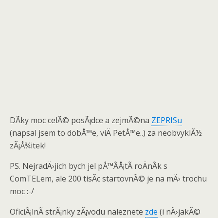
DÃ­ky moc celÃ© posÃ¡dce a zejmÃ©na
ZEPRISu
(napsal jsem to dobÅ™e, viÄ PetÅ™e..) za neobvyklÃ½
zÃ¡Å¾itek!
PS. NejradÄ›jich bych jel pÅ™Ã­Å¡tÃ­ roÄnÃ­k s
ComTELem, ale 200 tisÃ­c startovnÃ© je na mÄ› trochu
moc :-/
OficiÃ¡lnÃ­ strÃ¡nky zÃ¡vodu naleznete
zde
(i nÄ›jakÃ©