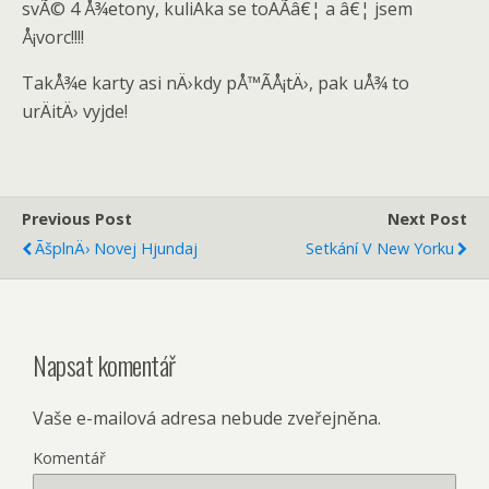
svÃ© 4 Å¾etony, kuliÄka se toÄÃ­â€¦ a â€¦ jsem
Å¡vorc!!!!
TakÅ¾e karty asi nÄ›kdy pÅ™Ã­Å¡tÄ›, pak uÅ¾ to
urÄitÄ› vyjde!
Previous Post
Next Post
ÃšplnÄ› Novej Hjundaj
Setkání V New Yorku
Napsat komentář
Vaše e-mailová adresa nebude zveřejněna.
Komentář