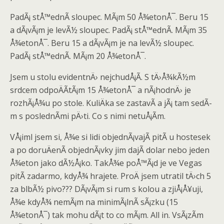
PadÃ¡ stÅ™ednÃ­ sloupec. MÃ¡m 50 Å¾etonÅ¯. Beru 15
a dÃ¡vÃ¡m je levÃ½ sloupec. PadÃ¡ stÅ™ednÃ­. MÃ¡m 35
Å¾etonÅ¯. Beru 15 a dÃ¡vÃ¡m je na levÃ½ sloupec.
PadÃ¡ stÅ™ednÃ­. MÃ¡m 20 Å¾etonÅ¯.
Jsem u stolu evidentnÄ› nejchudÅ¡Ã­. S tÄ›Å¾kÃ½m
srdcem odpoÄÃ­tÃ¡m 15 Å¾etonÅ¯ a nÃ¡hodnÄ› je
rozhÃ¡Å¾u po stole. KuliÄka se zastavÃ­ a jÃ¡ tam sedÃ­
m s poslednÃ­mi pÄ›ti. Co s nimi netuÅ¡Ã­m.
VÅ¡iml jsem si, Å¾e si lidi objednÃ¡vajÃ­ pitÃ­ u hostesek
a po doruÄenÃ­ objednÃ¡vky jim dajÃ­ dolar nebo jeden
Å¾eton jako dÃ½Å¡ko. TakÅ¾e poÅ™Ã¡d je ve Vegas
pitÃ­ zadarmo, kdyÅ¾ hrajete. ProÄ jsem utratil tÄ›ch 5
za blbÃ½ pivo??? DÃ¡vÃ¡m si rum s kolou a zjiÅ¡Å¥uji,
Å¾e kdyÅ¾ nemÃ¡m na minimÃ¡lnÃ­ sÃ¡zku (15
Å¾etonÅ¯) tak mohu dÃ¡t to co mÃ¡m. All in. VsÃ¡zÃ­m