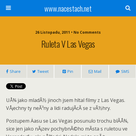
www.nacestach.net
26 Listopadu, 2011 • No Comments
Ruleta V Las Vegas
Share
Tweet
Pin
Mail
SMS
UÅ¾ jako mladÃ½ jinoch jsem hltal filmy z Las Vegas.
VÅ¡echny ty neÃ³ny a lidi radujÃ­cÃ­ se z vÃ½hry.
Postupem Äasu se Las Vegas posunulo trochu blÃ­Å¾,
sice jen jako nÃ¡zev pochybnÃ©ho mÃ­sta s ruletou ve