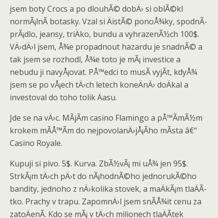
jsem boty Crocs a po dlouhÃ© dobÄ› si oblÃ©kl
normÃ¡lnÃ­ botasky. Vzal si ÄistÃ© ponoÅ¾ky, spodnÃ­
prÃ¡dlo, jeansy, triÄko, bundu a vyhrazenÃ½ch 100$.
VÄ›dÄ›l jsem, Å¾e propadnout hazardu je snadnÃ© a
tak jsem se rozhodl, Å¾e toto je mÃ¡ investice a
nebudu ji navyÅ¡ovat. PÅ™edci to musÃ­ vyjÃ­t, kdyÅ¾
jsem se po vÅ¡ech tÄ›ch letech koneÄnÄ› doÄkal a
investoval do toho tolik Äasu.
Jde se na vÄ›c. MÃ­jÃ­m casino Flamingo a pÅ™Ã­mÃ½m
krokem mÃ­Å™Ã­m do nejpovolanÄ›jÅ¡Ã­ho mÃ­sta â€“
Casino Royale.
Kupuji si pivo. 5$. Kurva. ZbÃ½vÃ¡ mi uÅ¾ jen 95$.
StrkÃ¡m tÄ›ch pÄ›t do nÃ¡hodnÃ©ho jednorukÃ©ho
bandity, jednoho z nÄ›kolika stovek, a maÄkÃ¡m tlaÄÃ­
tko. Prachy v trapu. ZapomnÄ›l jsem snÃ­Å¾it cenu za
zatoÄenÃ­. Kdo se mÃ¡ v tÄ›ch milionech tlaÄÃ­tek