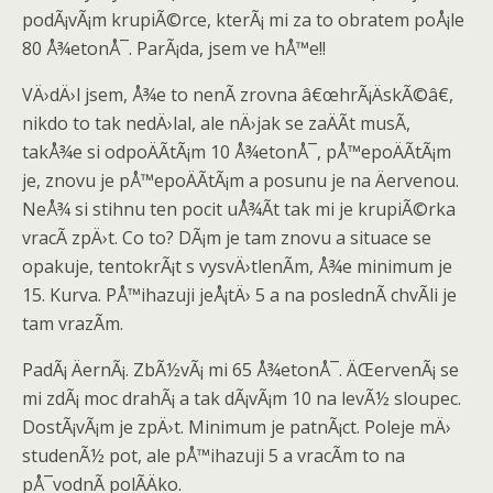
podÃ¡vÃ¡m krupiÃ©rce, kterÃ¡ mi za to obratem poÅ¡le
80 Å¾etonÅ¯. ParÃ¡da, jsem ve hÅ™e!!
VÄ›dÄ›l jsem, Å¾e to nenÃ­ zrovna â€œhrÃ¡ÄskÃ©â€,
nikdo to tak nedÄ›lal, ale nÄ›jak se zaÄÃ­t musÃ­,
takÅ¾e si odpoÄÃ­tÃ¡m 10 Å¾etonÅ¯, pÅ™epoÄÃ­tÃ¡m
je, znovu je pÅ™epoÄÃ­tÃ¡m a posunu je na Äervenou.
NeÅ¾ si stihnu ten pocit uÅ¾Ã­t tak mi je krupiÃ©rka
vracÃ­ zpÄ›t. Co to? DÃ¡m je tam znovu a situace se
opakuje, tentokrÃ¡t s vysvÄ›tlenÃ­m, Å¾e minimum je
15. Kurva. PÅ™ihazuji jeÅ¡tÄ› 5 a na poslednÃ­ chvÃ­li je
tam vrazÃ­m.
PadÃ¡ ÄernÃ¡. ZbÃ½vÃ¡ mi 65 Å¾etonÅ¯. ÄŒervenÃ¡ se
mi zdÃ¡ moc drahÃ¡ a tak dÃ¡vÃ¡m 10 na levÃ½ sloupec.
DostÃ¡vÃ¡m je zpÄ›t. Minimum je patnÃ¡ct. Poleje mÄ›
studenÃ½ pot, ale pÅ™ihazuji 5 a vracÃ­m to na
pÅ¯vodnÃ­ polÃ­Äko.