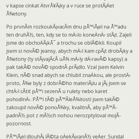
v kapse cinkat ÄtvrÅ¥Ã¡ky a v ruce se protÃ¡Äet
Å¾etony.
Po prvnÃ­m rozkoukÃ¡vacÃ­m dnu pÅ™iÅ¡el na Å™adu
ten druhÃ½, ten, kdy se to mÄ›lo koneÄnÄ› stÃ¡t. Zajeli
jsme do obchoÄÃ¡kÅ¯ a trochu se oblÃ©kli. Koupil
jsem si novÃ© jeansy, abych mÄ›l kam cpÃ¡t drobÃ¡ky a
Å¾etony (ty stÃ¡vajÃ­cÃ­ uÅ¾ mÄ›ly dÄ›ravÃ© kapsy) a
pak takÃ© novÃ© spodnÃ­ prÃ¡dlo. Vzal jsem Kelvin
Klein, nÃ© snad abych se chlubil znaÄkou, ale prostÄ›
proto, Å¾e byly z dobrÃ©ho materiÃ¡lu a jÃ¡ jsem se
chtÄ›l cÃ­tit pÅ™i sezenÃ­ u rulety nebo karet
pohodlnÄ›. PÅ™i tÃ© pÅ™Ã­leÅ¾itosti jsem takÃ©
zakoupil novÃ© ponoÅ¾ky, kvalitnÃ­, aby pÅ™Ã­
padnÃ½ pot z mÃ½ch nohou nerozptyloval mojÃ­
pozornost.
PÅ™iÅ¡el dlouhÃ¡ lÃ©ta oÄekÃ¡vanÃ½ veÄer. Sundal