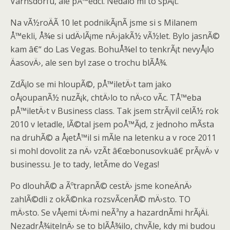
Varnsdorfu, ale pÅ™edci. Nedalo mi to spÃ¡t.
Na vÃ½roÄÃ­ 10 let podnikÃ¡nÃ­ jsme si s Milanem
Å™ekli, Å¾e si udÄ›lÃ¡me nÄ›jakÃ½ vÃ½let. Bylo jasnÃ©
kam â€“ do Las Vegas. BohuÅ¾el to tenkrÃ¡t nevyÅ¡lo
ÄasovÄ›, ale sen byl zase o trochu blÃ­Å¾.
ZdÃ¡lo se mi hloupÃ©, pÅ™iletÄ›t tam jako
oÅ¡oupanÃ½ nuzÃ¡k, chtÄ›lo to nÄ›co vÃ­c. TÅ™eba
pÅ™iletÄ›t v Business class. Tak jsem strÃ¡vil celÃ½ rok
2010 v letadle, lÃ©tal jsem poÅ™Ã¡d, z jednoho mÃ­sta
na druhÃ© a Å¡etÅ™il si mÃ­le na letenku a v roce 2011
si mohl dovolit za nÄ› vzÃ­t â€œbonusovkuâ€ prÃ¡vÄ› v
businessu. Je to tady, letÃ­me do Vegas!
Po dlouhÃ© a ÃºtrapnÃ© cestÄ› jsme koneÄnÄ›
zahlÃ©dli z okÃ©nka rozsvÃ­cenÃ© mÄ›sto. TO
mÄ›sto. Se vÅ¡emi tÄ›mi neÃ³ny a hazardnÃ­mi hrÃ¡Äi.
NezadrÅ¾itelnÄ› se to blÃ­Å¾ilo, chvÃ­le, kdy mi budou