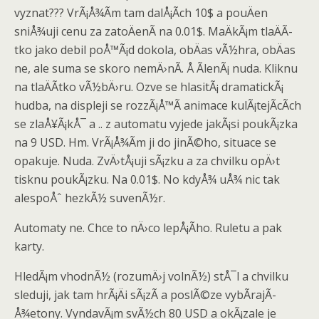
vyznat??? VrÃ¡Å¾Ã­m tam dalÅ¡Ã­ch 10$ a pouÄen
sniÅ¾uji cenu za zatoÄenÃ­ na 0.01$. MaÄkÃ¡m tlaÄÃ­
tko jako debil poÅ™Ã¡d dokola, obÄas vÃ½hra, obÄas
ne, ale suma se skoro nemÄ›nÃ­. Å Ã­lenÃ¡ nuda. Kliknu
na tlaÄÃ­tko vÃ½bÄ›ru. Ozve se hlasitÃ¡ dramatickÃ¡
hudba, na displeji se rozzÃ¡Å™Ã­ animace kulÃ¡tejÃ­cÃ­ch
se zlaÅ¥Ã¡kÅ¯ a .. z automatu vyjede jakÃ¡si poukÃ¡zka
na 9 USD. Hm. VrÃ¡Å¾Ã­m ji do jinÃ©ho, situace se
opakuje. Nuda. ZvÄ›tÅ¡uji sÃ¡zku a za chvilku opÄ›t
tisknu poukÃ¡zku. Na 0.01$. No kdyÅ¾ uÅ¾ nic tak
alespoÅˆ hezkÃ½ suvenÃ½r.
Automaty ne. Chce to nÄ›co lepÅ¡Ã­ho. Ruletu a pak
karty.
HledÃ¡m vhodnÃ½ (rozumÄ›j volnÃ½) stÅ¯l a chvilku
sleduji, jak tam hrÃ¡Äi sÃ¡zÃ­ a poslÃ©ze vybÃ­rajÃ­
Å¾etony. VyndavÃ¡m svÃ½ch 80 USD a okÃ¡zale je