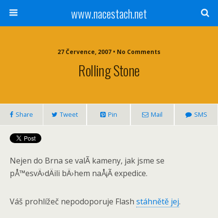
www.nacestach.net
27 Července, 2007 • No Comments
Rolling Stone
Share
Tweet
Pin
Mail
SMS
Nejen do Brna se valÃ­ kameny, jak jsme se
pÅ™esvÄ›dÄili bÄ›hem naÅ¡Ã­ expedice.
Váš prohlížeč nepodoporuje Flash
stáhnětě jej
.