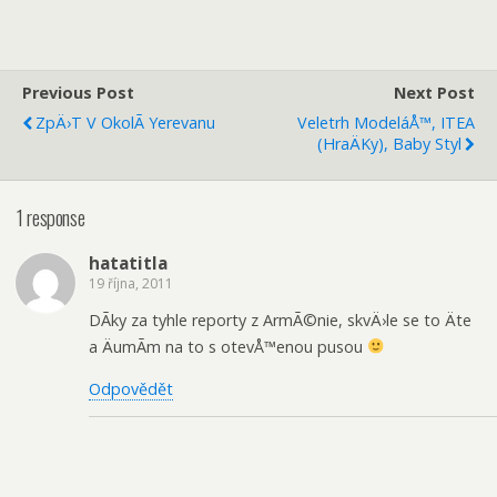
Previous Post
Next Post
ZpÄ›t V OkolÃ­ Yerevanu
Veletrh ModeláÅ™, ITEA
(hraÄky), Baby Styl
1 response
hatatitla
19 října, 2011
DÃ­ky za tyhle reporty z ArmÃ©nie, skvÄ›le se to Äte
a ÄumÃ­m na to s otevÅ™enou pusou
Odpovědět