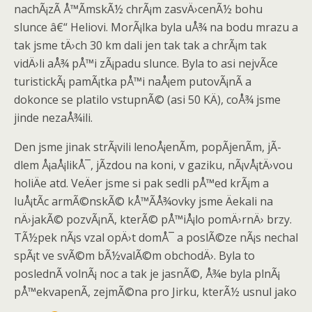
nachÃ¡zÃ­ Å™Ã­mskÃ½ chrÃ¡m zasvÄ›cenÃ½ bohu
slunce â€“ Heliovi. MorÃ¡lka byla uÅ¾ na bodu mrazu a
tak jsme tÄ›ch 30 km dali jen tak tak a chrÃ¡m tak
vidÄ›li aÅ¾ pÅ™i zÃ¡padu slunce. Byla to asi nejvÃ­ce
turistickÃ¡ pamÃ¡tka pÅ™i naÅ¡em putovÃ¡nÃ­ a
dokonce se platilo vstupnÃ© (asi 50 KÄ), coÅ¾ jsme
jinde nezaÅ¾ili.
Den jsme jinak strÃ¡vili lenoÅ¡enÃ­m, popÃ­jenÃ­m, jÃ­
dlem Å¡aÅ¡likÅ¯, jÃ­zdou na koni, v gaziku, nÃ¡vÅ¡tÄ›vou
holiÄe atd. VeÄer jsme si pak sedli pÅ™ed krÃ¡m a
luÅ¡tÃ­c armÃ©nskÃ© kÅ™Ã­Å¾ovky jsme Äekali na
nÄ›jakÃ© pozvÃ¡nÃ­, kterÃ© pÅ™iÅ¡lo pomÄ›rnÄ› brzy.
TÃ½pek nÃ¡s vzal opÄ›t domÅ¯ a poslÃ©ze nÃ¡s nechal
spÃ¡t ve svÃ©m bÃ½valÃ©m obchodÄ›. Byla to
poslednÃ­ volnÃ¡ noc a tak je jasnÃ©, Å¾e byla plnÃ¡
pÅ™ekvapenÃ­, zejmÃ©na pro Jirku, kterÃ½ usnul jako