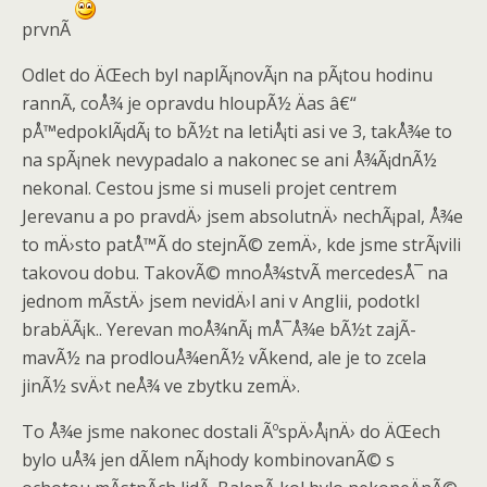
prvnÃ­
Odlet do ÄŒech byl naplÃ¡novÃ¡n na pÃ¡tou hodinu
rannÃ­, coÅ¾ je opravdu hloupÃ½ Äas â€“
pÅ™edpoklÃ¡dÃ¡ to bÃ½t na letiÅ¡ti asi ve 3, takÅ¾e to
na spÃ¡nek nevypadalo a nakonec se ani Å¾Ã¡dnÃ½
nekonal. Cestou jsme si museli projet centrem
Jerevanu a po pravdÄ› jsem absolutnÄ› nechÃ¡pal, Å¾e
to mÄ›sto patÅ™Ã­ do stejnÃ© zemÄ›, kde jsme strÃ¡vili
takovou dobu. TakovÃ© mnoÅ¾stvÃ­ mercedesÅ¯ na
jednom mÃ­stÄ› jsem nevidÄ›l ani v Anglii, podotkl
brabÄÃ¡k.. Yerevan moÅ¾nÃ¡ mÅ¯Å¾e bÃ½t zajÃ­
mavÃ½ na prodlouÅ¾enÃ½ vÃ­kend, ale je to zcela
jinÃ½ svÄ›t neÅ¾ ve zbytku zemÄ›.
To Å¾e jsme nakonec dostali ÃºspÄ›Å¡nÄ› do ÄŒech
bylo uÅ¾ jen dÃ­lem nÃ¡hody kombinovanÃ© s