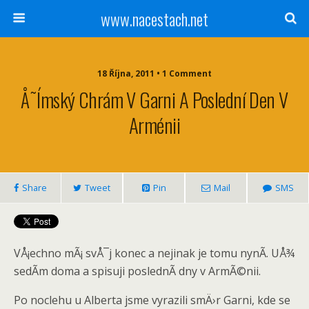
www.nacestach.net
18 Října, 2011 • 1 Comment
Å˜ímský Chrám V Garni A Poslední Den V
Arménii
Share
Tweet
Pin
Mail
SMS
VÅ¡echno mÃ¡ svÅ¯j konec a nejinak je tomu nynÃ­. UÅ¾
sedÃ­m doma a spisuji poslednÃ­ dny v ArmÃ©nii.
Po noclehu u Alberta jsme vyrazili smÄ›r Garni, kde se