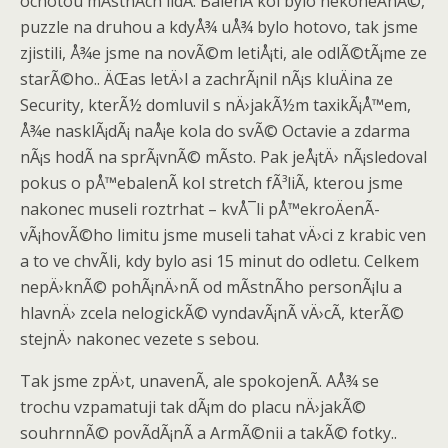
ochotou mÃ­stnÃ­ch lidÃ­. BalenÃ­ kol bylo nekoneÄnÃ©,
puzzle na druhou a kdyÅ¾ uÅ¾ bylo hotovo, tak jsme
zjistili, Å¾e jsme na novÃ©m letiÅ¡ti, ale odlÃ©tÃ¡me ze
starÃ©ho.. ÄŒas letÄ›l a zachrÃ¡nil nÃ¡s kluÄina ze
Security, kterÃ½ domluvil s nÄ›jakÃ½m taxikÃ¡Å™em,
Å¾e nasklÃ¡dÃ¡ naÅ¡e kola do svÃ© Octavie a zdarma
nÃ¡s hodÃ­ na sprÃ¡vnÃ© mÃ­sto. Pak jeÅ¡tÄ› nÃ¡sledoval
pokus o pÅ™ebalenÃ­ kol stretch fÃ³liÃ­, kterou jsme
nakonec museli roztrhat – kvÅ¯li pÅ™ekroÄenÃ­
vÃ¡hovÃ©ho limitu jsme museli tahat vÄ›ci z krabic ven
a to ve chvÃ­li, kdy bylo asi 15 minut do odletu. Celkem
nepÄ›knÃ© pohÃ¡nÄ›nÃ­ od mÃ­stnÃ­ho personÃ¡lu a
hlavnÄ› zcela nelogickÃ© vyndavÃ¡nÃ­ vÄ›cÃ­, kterÃ©
stejnÄ› nakonec vezete s sebou.
Tak jsme zpÄ›t, unavenÃ­, ale spokojenÃ­. AÅ¾ se
trochu vzpamatuji tak dÃ¡m do placu nÄ›jakÃ©
souhrnnÃ© povÃ­dÃ¡nÃ­ a ArmÃ©nii a takÃ© fotky..