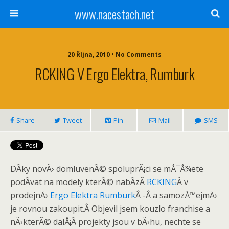
www.nacestach.net
20 Října, 2010 • No Comments
RCKING V Ergo Elektra, Rumburk
Share
Tweet
Pin
Mail
SMS
DÃ­ky novÄ› domluvenÃ© spoluprÃ¡ci se mÅ¯Å¾ete
podÃ­vat na modely kterÃ© nabÃ­zÃ­
RCKING
Â v
prodejnÄ›
Ergo Elektra Rumburk
Â -Â a samozÅ™ejmÄ›
je rovnou zakoupit.Â Objevil jsem kouzlo franchise a
nÄ›kterÃ© dalÅ¡Ã­ projekty jsou v bÄ›hu, nechte se