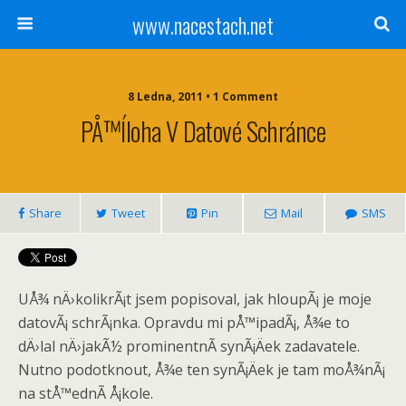
www.nacestach.net
8 Ledna, 2011 • 1 Comment
PÅ™íloha V Datové Schránce
Share
Tweet
Pin
Mail
SMS
UÅ¾ nÄ›kolikrÃ¡t jsem popisoval, jak hloupÃ¡ je moje
datovÃ¡ schrÃ¡nka. Opravdu mi pÅ™ipadÃ¡, Å¾e to
dÄ›lal nÄ›jakÃ½ prominentnÃ­ synÃ¡Äek zadavatele.
Nutno podotknout, Å¾e ten synÃ¡Äek je tam moÅ¾nÃ¡
na stÅ™ednÃ­ Å¡kole.