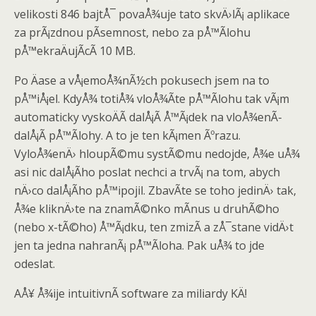
velikosti 846 bajtÅ¯ povaÅ¾uje tato skvÄ›lÃ¡ aplikace
za prÃ¡zdnou pÃ­semnost, nebo za pÅ™Ã­lohu
pÅ™ekraÄujÃ­cÃ­ 10 MB.
Po Äase a vÅ¡emoÅ¾nÃ½ch pokusech jsem na to
pÅ™iÅ¡el. KdyÅ¾ totiÅ¾ vloÅ¾Ã­te pÅ™Ã­lohu tak vÃ¡m
automaticky vyskoÄÃ­ dalÅ¡Ã­ Å™Ã¡dek na vloÅ¾enÃ­
dalÅ¡Ã­ pÅ™Ã­lohy. A to je ten kÃ¡men Ãºrazu.
VyloÅ¾enÄ› hloupÃ©mu systÃ©mu nedojde, Å¾e uÅ¾
asi nic dalÅ¡Ã­ho poslat nechci a trvÃ¡ na tom, abych
nÄ›co dalÅ¡Ã­ho pÅ™ipojil. ZbavÃ­te se toho jedinÄ› tak,
Å¾e kliknÄ›te na znamÃ©nko mÃ­nus u druhÃ©ho
(nebo x-tÃ©ho) Å™Ã¡dku, ten zmizÃ­ a zÅ¯stane vidÄ›t
jen ta jedna nahranÃ¡ pÅ™Ã­loha. Pak uÅ¾ to jde
odeslat.
AÅ¥ Å¾ije intuitivnÃ­ software za miliardy KÄ!