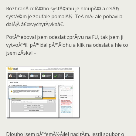
RozhranÃ­ celÃ©ho systÃ©mu je hloupÃ© a celÃ½
systÃ©m je zoufale pomalÃ½. TeÄ mÄ› ale pobavila
dalÅ¡Ã­ â€œvychytÃ¡vkaâ€.
PotÅ™eboval jsem odeslat zprÃ¡vu na FU, tak jsem ji
vytvoÅ™il, pÅ™idal pÅ™Ã­lohu a klik na odeslat a hle co
jsem zÃ­skal –
Dlouho jsem pÅ™emÃ½Å¡lel nad tÃ­m, jestli soubor o