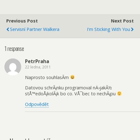
Previous Post
Next Post
Servisní Partner Walkera
I'm Sticking With You
1 response
PetrPraha
22 ledna, 2011
Naprosto souhlasÃ­m
Datovou schrÃ¡nku programoval nÄ›jakÃ½
stÅ™edoÅ¡kolÃ¡k bo co. VÅ¯bec to nechÃ¡pu
Odpovědět