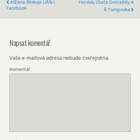
ÄŒÃ­na Blokuje UÅ¾ I
HorskÃ¡ Chata DvoraÄky A
Facebook
Å Tumpovka
Napsat komentář
Vaše e-mailová adresa nebude zveřejněna.
Komentář