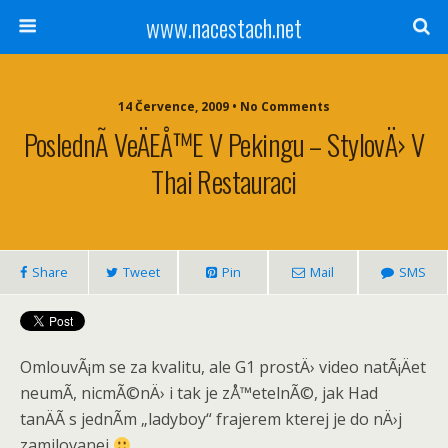
www.nacestach.net
14 Července, 2009 • No Comments
PoslednÃ­ VeÄeÅ™e V Pekingu – StylovÄ› V
Thai Restauraci
Share
Tweet
Pin
Mail
SMS
OmlouvÃ¡m se za kvalitu, ale G1 prostÄ› video natÃ¡Äet
neumÃ­, nicmÃ©nÄ› i tak je zÅ™etelnÃ©, jak Had
tanÄÃ­ s jednÃ­m „ladyboy“ frajerem kterej je do nÄ›j
zamilovanej