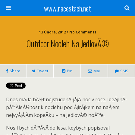
www.nacestach.net
13 Února, 2012 • No Comments
Outdoor Nocleh Na JedlovÃ©
Share
Tweet
Pin
Mail
SMS
Dnes mÄ›la bÃ½t nejstudenÄ›jÅ¡Ã­ noc v roce. IdeÃ¡lnÃ­
pÅ™Ã­leÅ¾itost k noclehu pod Å¡irÃ¡kem na naÅ¡em
nejvyÅ¡Å¡Ã­m kopeÄku – na JedlovÃ© hoÅ™e.
Nosil bych dÅ™Ã­vÃ­ do lesa, kdybych popisoval