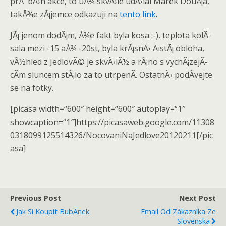
prÅ¯bÄ›h akce, to uÅ¾ skvÄ›le udÄ›lal Marek DouÅ¡a,
takÅ¾e zÃ¡jemce odkazuji na
tento link
.
JÃ¡ jenom dodÃ¡m, Å¾e fakt byla kosa :-), teplota kolÃ­
sala mezi -15 aÅ¾ -20st, byla krÃ¡snÄ› ÄistÃ¡ obloha,
vÃ½hled z JedlovÃ© je skvÄ›lÃ½ a rÃ¡no s vychÃ¡zejÃ­
cÃ­m sluncem stÃ¡lo za to utrpenÃ­. OstatnÄ› podÃ­vejte
se na fotky.
[picasa width=“600″ height=“600″ autoplay=“1″
showcaption=“1″]https://picasaweb.google.com/11308
0318099125514326/NocovaniNaJedlove20120211[/pic
asa]
Previous Post
Next Post
Jak Si Koupit BubÃ­nek
Email Od Zákazníka Ze
Slovenska