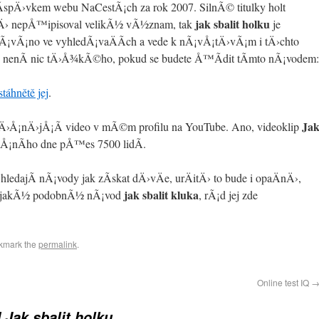
­spÄ›vkem webu NaCestÃ¡ch za rok 2007. SilnÃ© titulky holt
jak sbalit holku
nÄ› nepÅ™ipisoval velikÃ½ vÃ½znam, tak
je
Ã¡vÃ¡no ve vyhledÃ¡vaÄÃ­ch a vede k nÃ¡vÅ¡tÄ›vÃ¡m i tÄ›chto
olku nenÃ­ nic tÄ›Å¾kÃ©ho, pokud se budete Å™Ã­dit tÃ­mto nÃ¡vodem:
stáhnětě jej
.
Ja
›Å¡nÄ›jÅ¡Ã­ video v mÃ©m profilu na YouTube. Ano, videoklip
Å¡nÃ­ho dne pÅ™es 7500 lidÃ­.
edajÃ­ nÃ¡vody jak zÃ­skat dÄ›vÄe, urÄitÄ› to bude i opaÄnÄ›,
jak sbalit kluka
Ä›jakÃ½ podobnÃ½ nÃ¡vod
, rÃ¡d jej zde
kmark the
permalink
.
Online test IQ
 Jak sbalit holku