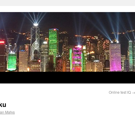
Online test IQ
ku
ian Matys