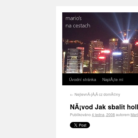
Úvodní stránka
NapiÅ¡te mi
←
NejlevnÄ›jÅ¡Ã­ cz domÃ©ny
NÃ¡vod Jak sbalit hol
Publikováno
4 ledna, 2008
autorem
Mar