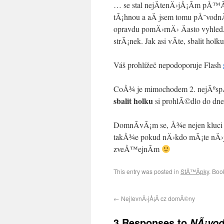
… se stal nejÄtenÄ›jÅ¡Ã­m pÅ™Ã
tÃ¡hnou a aÄ jsem tomu pÅ¯vod
opravdu pomÄ›rnÄ› Äasto vyhled
strÃ¡nek. Jak asi vÃ­te, sbalit h
Váš prohlížeč nepodoporuje Flash
CoÅ¾ je mimochodem 2. nejÃºspÄ
sbalit holku
si prohlÃ©dlo do dne
DomnÃ­vÃ¡m se, Å¾e nejen kluci hl
takÅ¾e pokud nÄ›kdo mÃ¡te n
zveÅ™ejnÃ­m
This entry was posted in
StÅ™Ã­pky
. Boo
←
NejlevnÄ›jÅ¡Ã­ cz domÃ©ny
3 Responses to
NÃ¡vod