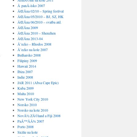
ArmÃ©nie na kole 2011
Å panÄ›lsko 2007
ÄŒÃ­na 02/10 – Spring festival
ÄŒÃ­na 05/2010 – BJ, SZ, HK
ÄŒÃ­na 06/2010 – svatba atd.
ÄŒÃ­na 2009
ÄŒÃ­na 2010 – Shenzhen
ÄŒÃ­na 2013-04
Å˜ecko – Rhodos 2008
Å˜ecko na kole 2007
k
Bulharsko 2008
Filipiny 2009
Hawaii 2014
Ibiza 2007
Indie 2008
JAR 2011 (Absa Cape Epic)
Kuba 2009
Malta 2010
New York City 2010
Norsko 2010
Norsko na kole 2010
NovÃ½ ZÃ©land a Fiji 2008
→
PaÅ™Ã­Å¾ 2007
Porto 2008
Sicilie na kole