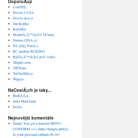
DoporuÄuji
ComTEL
Dovoz z USA
Dovoz-usa.cz
Jan Kopka
KetoMix
ModelÃ¡Å™skÃ© fÃ³rum
Nemoc-DNA.cz
PÅ¯jÄky PenÄ›z
RC modely RCKING
RybÃ¡Å™skÃ½ prÅ¯vodce
Shipito.com
TIPTrans
ToChciMit.cz
Wagrys
NaCestÃ¡ch je taky...
BrabÄÃ¡k
Jirka MartÃ­nek
kuÄis
Nejnovější komentáře
Email- You got a transfer #BT93.
CONFIRM =>> https://telegra.ph/Go-
to-your-personal-cabinet-08-26?