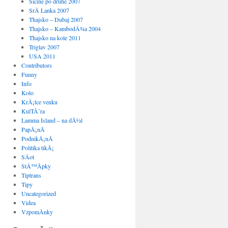
Sicilie po druhe 2007
SrÃ­ Lanka 2007
Thajsko – Dubaj 2007
Thajsko – KambodÅ¾a 2004
Thajsko na kole 2011
Triglav 2007
USA 2011
Contributors
Funny
Info
Kolo
KrÃ¡tce venku
KulTÅ¯ra
Lamma Island – na dÃ½l
PapÃ¡nÃ­
PodnikÃ¡nÃ­
Politika tikÃ¡
SÄot
StÅ™Ã­pky
Tiptrans
Tipy
Uncategorized
Videa
VzpomÃ­nky