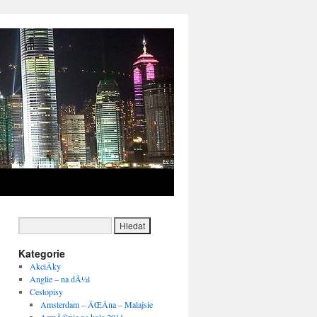
→
Kategorie
AkciÄky
Anglie – na dÃ½l
Cestopisy
Amsterdam – ÄŒÃ­na – Malajsie