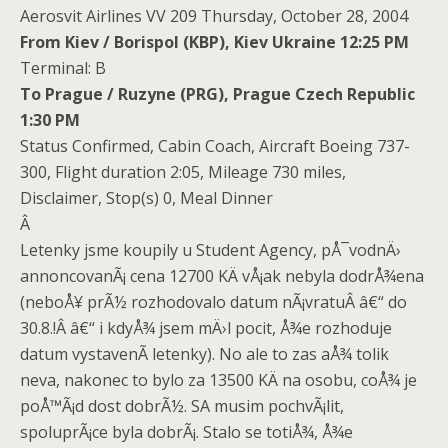
Aerosvit Airlines VV 209 Thursday, October 28, 2004
From Kiev / Borispol (KBP), Kiev Ukraine 12:25 PM
Terminal: B
To Prague / Ruzyne (PRG), Prague Czech Republic
1:30 PM
Status Confirmed, Cabin Coach, Aircraft Boeing 737-
300, Flight duration 2:05, Mileage 730 miles,
Disclaimer, Stop(s) 0, Meal Dinner
Â
Letenky jsme koupily u Student Agency, pÅ¯vodnÄ›
annoncovanÃ¡ cena 12700 KÄ vÅ¡ak nebyla dodrÅ¾ena
(neboÅ¥ prÃ½ rozhodovalo datum nÃ¡vratuÂ â€“ do
30.8.!Â â€“ i kdyÅ¾ jsem mÄ›l pocit, Å¾e rozhoduje
datum vystavenÃ­ letenky). No ale to zas aÅ¾ tolik
neva, nakonec to bylo za 13500 KÄ na osobu, coÅ¾ je
poÅ™Ã¡d dost dobrÃ½. SA musim pochvÃ¡lit,
spoluprÃ¡ce byla dobrÃ¡. Stalo se totiÅ¾, Å¾e