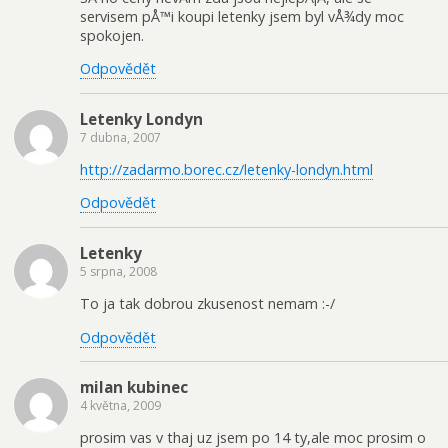
servisem pÅ™i koupi letenky jsem byl vÅ¾dy moc
spokojen.
Odpovědět
Letenky Londyn
7 dubna, 2007
http://zadarmo.borec.cz/letenky-londyn.html
Odpovědět
Letenky
5 srpna, 2008
To ja tak dobrou zkusenost nemam :-/
Odpovědět
milan kubinec
4 května, 2009
prosim vas v thaj uz jsem po 14 ty,ale moc prosim o