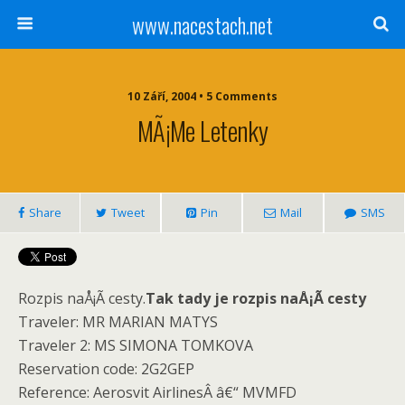
www.nacestach.net
10 Září, 2004 • 5 Comments
MÃ¡me Letenky
Share
Tweet
Pin
Mail
SMS
Rozpis naÅ¡Ã­ cesty.
Tak tady je rozpis naÅ¡Ã­ cesty
Traveler: MR MARIAN MATYS
Traveler 2: MS SIMONA TOMKOVA
Reservation code: 2G2GEP
Reference: Aerosvit AirlinesÂ â€“ MVMFD