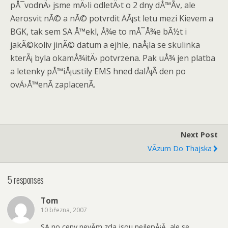
pÅ¯vodnÄ› jsme mÄ›li odletÄ›t o 2 dny dÅ™Ã­v, ale
Aerosvit nÃ© a nÃ© potvrdit ÄÃ¡st letu mezi Kievem a
BGK, tak sem SA Å™ekl, Å¾e to mÅ¯Å¾e bÃ½t i
jakÃ©koliv jinÃ© datum a ejhle, naÅ¡la se skulinka
kterÃ¡ byla okamÅ¾itÄ› potvrzena. Pak uÅ¾ jen platba
a letenky pÅ™iÅ¡ustily EMS hned dalÅ¡Ã­ den po
ovÄ›Å™enÃ­ zaplacenÃ­.
Next Post
VÃ­zum Do Thajska
5 responses
Tom
10 března, 2007
SA no ceny nevÃ­m zda jsou nejlepÅ¡Ã­, ale se