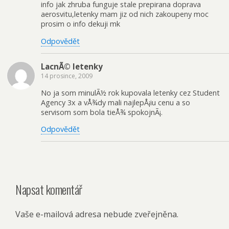
info jak zhruba funguje stale prepirana doprava
aerosvitu,letenky mam jiz od nich zakoupeny moc
prosim o info dekuji mk
Odpovědět
LacnÃ© letenky
14 prosince, 2009
No ja som minulÃ½ rok kupovala letenky cez Student
Agency 3x a vÅ¾dy mali najlepÅ¡iu cenu a so
servisom som bola tieÅ¾ spokojnÃ¡.
Odpovědět
Napsat komentář
Vaše e-mailová adresa nebude zveřejněna.