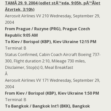
TAMÂ 29. 9. 2004 (odlet stÅ™eda, 9:05h, pÅ™Ã­let
Ätvrtek, 3:10h)
Aerosvit Airlines VV 210 Wednesday, September 29,
2004
From Prague / Ruzyne (PRG), Prague Czech
Republic 9:05 AM
To Kiev / Borispol (KBP), Kiev Ukraine 12:15 PM
Terminal: B
Status Confirmed, Cabin Coach Aircraft Boeing 737-
300, Flight duration 2:10, Mileage 730 miles,
Disclaimer, Stop(s) 0, Meal Breakfast
Â
Aerosvit Airlines VV 171 Wednesday, September 29,
2004
From Kiev / Borispol (KBP), Kiev Ukraine 1:50 PM
Terminal: B
To Bangkok / Bangkok Int’l (BKK), Bangkok