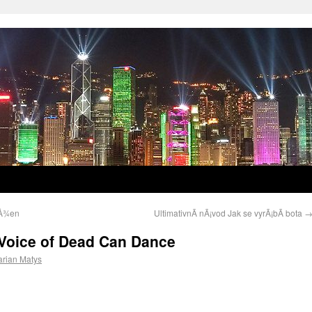
 Å¾en
UltimativnÃ­ nÃ¡vod Jak se vyrÃ¡bÃ­ bota
 Voice of Dead Can Dance
rian Matys