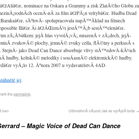
€žAliâ€œ, nominace na Oskara a Grammy a zisk ZlatÃ©ho Globu za
 mezinÃ¡rodnÃ­ch ocenÄ›nÃ­ za film â€žPÃ¡n velrybâ€œ. Hudba Dead
€žBarakaâ€œ, sÃ³lovÄ› spolupracovala napÅ™Ã­klad na filmech
 Impossible IIâ€œ Äi â€žÄŒernÃ½ jestÅ™Ã¡b sestÅ™elenâ€œ.
½m zÃ¡Å¾itkem: jejÃ­ hlas vyvolÃ¡vÃ¡ mrazenÃ­ v zÃ¡dech, jejÃ­
entnÃ­ zvukovÃ© plochy, jemnÃ© zvuky cella, flÃ©tny a perkusÃ­ s
e. StejnÄ› jako Dead Can Dance absorbuje vlivy stÅ™edovÄ›kÃ½ch
nÃ­ hudby, keltskÃ© melodiky i souÄasnÃ© elektronickÃ© hudby.
rdâ€œ vyÅ¡lo 12. Ãºnora 2007 u vydavatelstvÃ­ 4AD.
stáhnětě jej
.
mark the
permalink
.
 Å¾en
UltimativnÃ­ nÃ¡vod Jak se vyrÃ¡bÃ­ bota
Gerrard – Magic Voice of Dead Can Dance