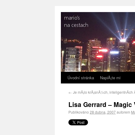
Úvodní stránka
NapiÅ¡te mi
←
Je mÃ¡lo krÃ¡snÃ½ch, inteligentnÃ­ch
Lisa Gerrard – Magic
Publikováno
28 dubna, 2007
autorem
Ma