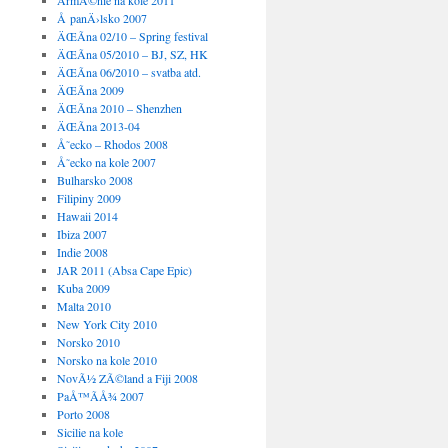
ArmÃ©nie na kole 2011
Å panÄ›lsko 2007
ÄŒÃ­na 02/10 – Spring festival
ÄŒÃ­na 05/2010 – BJ, SZ, HK
ÄŒÃ­na 06/2010 – svatba atd.
ÄŒÃ­na 2009
ÄŒÃ­na 2010 – Shenzhen
ÄŒÃ­na 2013-04
Å˜ecko – Rhodos 2008
Å˜ecko na kole 2007
Bulharsko 2008
Filipiny 2009
Hawaii 2014
Ibiza 2007
Indie 2008
JAR 2011 (Absa Cape Epic)
Kuba 2009
Malta 2010
New York City 2010
Norsko 2010
Norsko na kole 2010
NovÃ½ ZÃ©land a Fiji 2008
PaÅ™Ã­Å¾ 2007
Porto 2008
Sicilie na kole