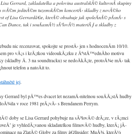
Lisa Gerrard, zakladatelka a polovina australskÃ© kultovnÃ­ skupiny
a svÃ©m jedinÃ©m tuzemskÃ©m koncertÄ› skladby z novÃ©ho
 of Lisa Gerrardâ€œ, kterÃ© obsahuje jak spoleÄnÃ© pÃ­snÄ› s
n Dance, tak i souÄasnÃ½ sÃ³lovÃ½ materiÃ¡l a skladby z
udu nic recenzovat, spokojte se prostÄ› jen s hodnocenÃ­m 10/10.
em pro vÃ¡s i krÃ¡tkou videoukÃ¡zku z ÃºstÅ™ednÃ­ho motivu
y (skladby Ä. 3 na soundtracku) se nedoÄkÃ¡te, protoÅ¾e mÄ› tak
nout telefon a natoÄit to.
stáhnětě jej
.
 Gerrard byl pÅ™es dvacet let nezamÄ›nitelnou souÄÃ¡stÃ­ hudby
aloÅ¾ila v roce 1981 prÃ¡vÄ› s Brendanem Perrym.
od tÃ© doby se Lisa Gerrard pohybuje na sÃ³lovÃ© drÃ¡ze, v rÃ¡mci
oveÅˆ je vyhledÃ¡vanou skladatelkou filmovÃ© hudby, kterÃ¡ jÃ­
minace na ZlatÃ© Globy za filmy â€žInsider: MuÅ¾, kterÃ½