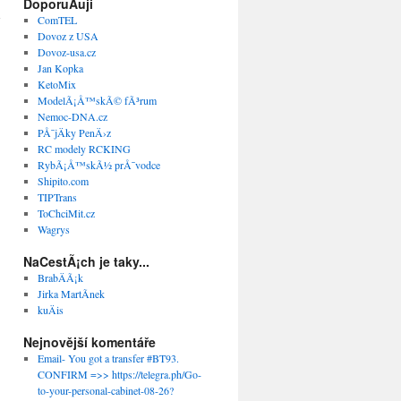
DoporuÄuji
ComTEL
Dovoz z USA
Dovoz-usa.cz
Jan Kopka
KetoMix
ModelÃ¡Å™skÃ© fÃ³rum
Nemoc-DNA.cz
PÅ¯jÄky PenÄ›z
RC modely RCKING
RybÃ¡Å™skÃ½ prÅ¯vodce
Shipito.com
TIPTrans
ToChciMit.cz
Wagrys
NaCestÃ¡ch je taky...
BrabÄÃ¡k
Jirka MartÃ­nek
kuÄis
Nejnovější komentáře
Email- You got a transfer #BT93.
CONFIRM =>> https://telegra.ph/Go-
to-your-personal-cabinet-08-26?