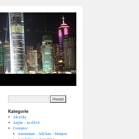
→
Kategorie
AkciÄky
Anglie – na dÃ½l
Cestopisy
Amsterdam – ÄŒÃ­na – Malajsie