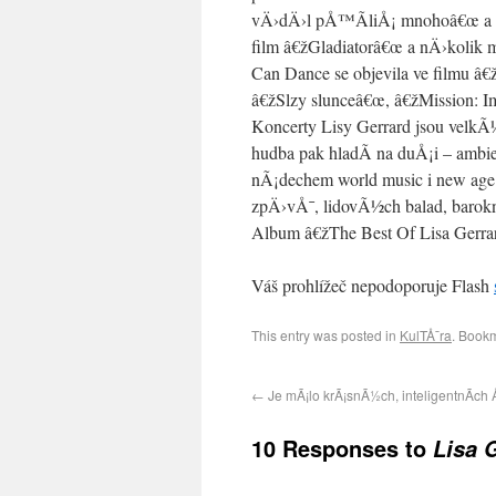
vÄ›dÄ›l pÅ™Ã­liÅ¡ mnohoâ€œ a â
film â€žGladiatorâ€œ a nÄ›kolik
Can Dance se objevila ve filmu â
â€žSlzy slunceâ€œ, â€žMission:
Koncerty Lisy Gerrard jsou velkÃ
hudba pak hladÃ­ na duÅ¡i – ambi
nÃ¡dechem world music i new ag
zpÄ›vÅ¯, lidovÃ½ch balad, barok
Album â€žThe Best Of Lisa Gerra
Váš prohlížeč nepodoporuje Flash
This entry was posted in
KulTÅ¯ra
. Book
←
Je mÃ¡lo krÃ¡snÃ½ch, inteligentnÃ­ch
10 Responses to
Lisa 