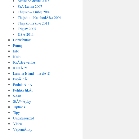
Sicilie po druhe 2007
SrÃ­ Lanka 2007
Thajsko – Dubaj 2007
Thajsko – KambodÅ¾a 2004
Thajsko na kole 2011
Triglav 2007
USA 2011
Contributors
Funny
Info
Kolo
KrÃ¡tce venku
KulTÅ¯ra
Lamma Island – na dÃ½l
PapÃ¡nÃ­
PodnikÃ¡nÃ­
Politika tikÃ¡
SÄot
StÅ™Ã­pky
Tiptrans
→
Tipy
Uncategorized
Videa
VzpomÃ­nky