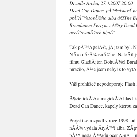
Divadlo Archa, 27.4.2007 20:00 – 
Dead Can Dance, pÅ™edstavÃ­ n
prÅ¯Å™ezovÃ©ho alba â€žThe Best
Brendanem Perrym z Ã©ry Dead Ca
oceÅˆovanÃ½ch filmÅ¯.
Tak pÅ™Ã¡telÃ©, jÃ¡ tam byl. Neb
NÄ›co ÃºÅ¾asnÃ©ho. NatoÄil js
filmu GladiÃ¡tor. BohuÅ¾el Barak
mrazilo, Å¾e jsem nebyl s to vytÃ¡h
Váš prohlížeč nepodoporuje Flash
Ã‰terickÃ½ a magickÃ½ hlas Lisy
Dead Can Dance, kapely kterou z
Projekt se rozpadl v roce 1998, 
nÃ­Å¾ vydala ÄtyÅ™i alba. ZÃ¡r
pÅ™inesla Å™adu ocenÄ›nÃ­ – no