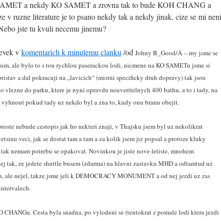
H SAMET a nekdy KO SAMET a zrovna tak to bude KOH CHANG a
v ruzne literature je to psano nekdy tak a nekdy jinak, cize se mi nen
 Nebo jste tu kvuli necemu jinemu?
pevek v
komentarich k minulemu clanku
/od
Johny B_Good/Â – my jsme se
sim, ale bylo to s tou rychlou paserackou lodi, nicmene na KO SAMETu jsme si
pristav a dal pokracuji na „lavicich“ (mistni specificky druh dopravy) tak jsou
 vlezne do parku, ktere je nyni opravdu neuveritelnych 400 bathu, a to i tady, na
yhnout pokud tady uz nekdo byl a zna to, kudy onu branu obejit.
proste nebude cestopis jak ho nekteri znaji, v Thajsku jsem byl uz nekolikrat
vetsinu veci, jak se dostat tam a tam a za kolik jsem jiz popsal a protoze kluky
 tak nemam potrebu se opakovat. Novinkou je jiste nove letiste, mnohem
z nej tak, ze jedete shuttle busem (zdarma) na hlavni zastavku MHD a odtamtud uz
san, ale nejel, takze jsme jeli k DEMOCRACY MONUMENT a od nej jezdi uz zas
intervalech.
 KO CHANGu. Cesta byla snadna, po vylodeni se (tentokrat z pomale lodi ktera jezdi