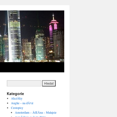
→
Kategorie
AkciÄky
Anglie – na dÃ½l
Cestopisy
Amsterdam – ÄŒÃ­na – Malajsie