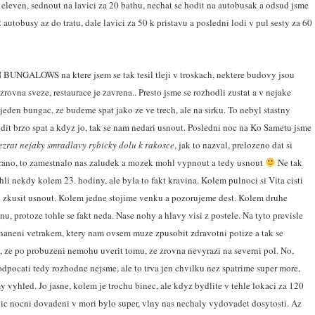
 eleven, sednout na lavici za 20 bathu, nechat se hodit na autobusak a odsud jsme
 autobusy az do tratu, dale lavici za 50 k pristavu a posledni lodi v pul sesty za 60
UNGALOWS na ktere jsem se tak tesil tleji v troskach, nektere budovy jsou
rovna sveze, restaurace je zavrena.. Presto jsme se rozhodli zustat a v nejake
 jeden bungac, ze budeme spat jako ze ve trech, ale na sirku. To nebyl stastny
odit brzo spat a kdyz jo, tak se nam nedari usnout. Posledni noc na Ko Sametu jsme
ezrat nejaky smradlavy rybicky dolu k rakosce
, jak to nazval, prelozeno dat si
 rano, to zamestnalo nas zaludek a mozek mohl vypnout a tedy usnout
Ne tak
li nekdy kolem 23. hodiny, ale byla to fakt kravina. Kolem pulnoci si Vita cisti
u zkusit usnout. Kolem jedne stojime venku a pozorujeme dest. Kolem druhe
, protoze tohle se fakt neda. Nase nohy a hlavy visi z postele. Na tyto previsle
dhaneni vetrakem, ktery nam ovsem muze zpusobit zdravotni potize a tak se
, ze po probuzeni nemohu uverit tomu, ze zrovna nevyrazi na severni pol. No,
 odpocati tedy rozhodne nejsme, ale to trva jen chvilku nez spatrime super more,
 vyhled. Jo jasne, kolem je trochu binec, ale kdyz bydlite v tehle lokaci za 120
c nocni dovadeni v mori bylo super, vlny nas nechaly vydovadet dosytosti. Az