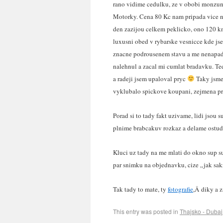
rano vidime cedulku, ze v obobi monzunu 
Motorky. Cena 80 Kc nam pripada vice nez
den zazijou celkem peklicko, ono 120 km
luxusni obed v rybarske vesnicce kde jse
znacne podrousenem stavu a me nenapadlo 
nalehnul a zacal mi cumlat bradavku. Ted
a radeji jsem upaloval pryc
Taky jsme 
vyklubalo spickove koupani, zejmena pro
Porad si to tady fakt uzivame, lidi jsou s
plnime brabcakuv rozkaz a delame ostud
Kluci uz tady na me mlati do okno sup su
par snimku na objednavku, cize „jak sak
Tak tady to mate, ty
fotografie
,Â diky a z
This entry was posted in
Thajsko - Duba