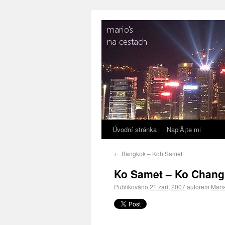
Úvodní stránka
NapiÅ¡te mi
←
Bangkok – Koh Samet
Ko Samet – Ko Chang
Publikováno
21 září, 2007
autorem
Mari