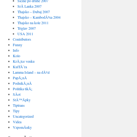
Sicilie po druhe 2007
SrÃ­ Lanka 2007
Thajsko – Dubaj 2007
Thajsko – KambodÅ¾a 2004
Thajsko na kole 2011
Triglav 2007
USA 2011
Contributors
Funny
Info
Kolo
KrÃ¡tce venku
KulTÅ¯ra
Lamma Island – na dÃ½l
PapÃ¡nÃ­
PodnikÃ¡nÃ­
Politika tikÃ¡
SÄot
StÅ™Ã­pky
Tiptrans
Tipy
Uncategorized
Videa
VzpomÃ­nky