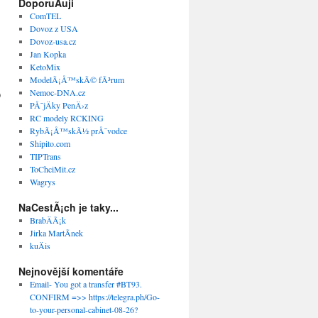
DoporuÄuji
ComTEL
Dovoz z USA
Dovoz-usa.cz
Jan Kopka
KetoMix
ModelÃ¡Å™skÃ© fÃ³rum
Nemoc-DNA.cz
)
PÅ¯jÄky PenÄ›z
RC modely RCKING
RybÃ¡Å™skÃ½ prÅ¯vodce
Shipito.com
TIPTrans
ToChciMit.cz
Wagrys
NaCestÃ¡ch je taky...
BrabÄÃ¡k
Jirka MartÃ­nek
kuÄis
Nejnovější komentáře
Email- You got a transfer #BT93.
CONFIRM =>> https://telegra.ph/Go-
to-your-personal-cabinet-08-26?