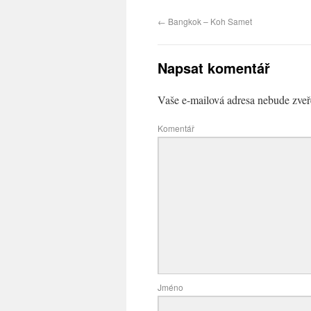
←
Bangkok – Koh Samet
Napsat komentář
Vaše e-mailová adresa nebude zveř
Komentář
Jméno