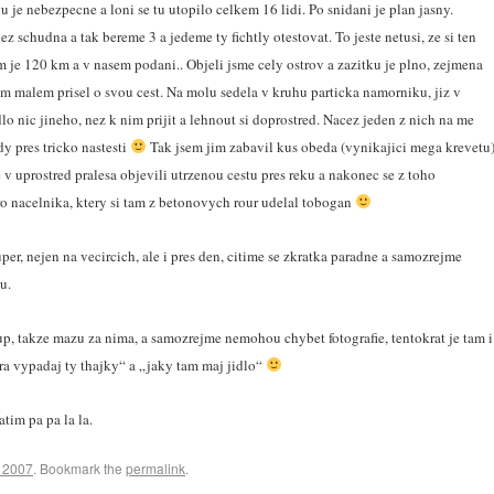
je nebezpecne a loni se tu utopilo celkem 16 lidi. Po snidani je plan jasny.
 schudna a tak bereme 3 a jedeme ty fichtly otestovat. To jeste netusi, ze si ten
 je 120 km a v nasem podani.. Objeli jsme cely ostrov a zazitku je plno, zejmena
m malem prisel o svou cest. Na molu sedela v kruhu particka namorniku, jiz v
nic jineho, nez k nim prijit a lehnout si doprostred. Nacez jeden z nich na me
y pres tricko nastesti
Tak jsem jim zabavil kus obeda (vynikajici mega krevetu
v uprostred pralesa objevili utrzenou cestu pres reku a nakonec se z toho
 nacelnika, ktery si tam z betonovych rour udelal tobogan
uper, nejen na vecircich, ale i pres den, citime se zkratka paradne a samozrejme
u.
p, takze mazu za nima, a samozrejme nemohou chybet fotografie, tentokrat je tam i
ra vypadaj ty thajky“ a „jaky tam maj jidlo“
atim pa pa la la.
j 2007
. Bookmark the
permalink
.