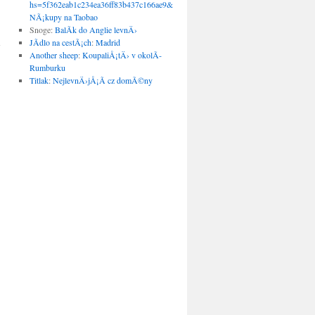
hs=5f362eab1c234ea36ff83b437c166ae9&
:
NÃ¡kupy na Taobao
→
Snoge
:
BalÃ­k do Anglie levnÄ›
JÃ­dlo na cestÃ¡ch
:
Madrid
Another sheep
:
KoupaliÅ¡tÄ› v okolÃ­
Rumburku
Titlak
:
NejlevnÄ›jÅ¡Ã­ cz domÃ©ny