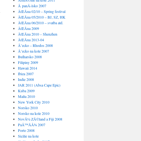
ArmÃ©nie na kole 2011
Å panÄ›lsko 2007
i
ÄŒÃ­na 02/10 – Spring festival
ÄŒÃ­na 05/2010 – BJ, SZ, HK
ÄŒÃ­na 06/2010 – svatba atd.
ÄŒÃ­na 2009
ÄŒÃ­na 2010 – Shenzhen
ÄŒÃ­na 2013-04
Å˜ecko – Rhodos 2008
Å˜ecko na kole 2007
Bulharsko 2008
Filipiny 2009
Hawaii 2014
Ibiza 2007
Indie 2008
JAR 2011 (Absa Cape Epic)
Kuba 2009
Malta 2010
New York City 2010
Norsko 2010
Norsko na kole 2010
NovÃ½ ZÃ©land a Fiji 2008
PaÅ™Ã­Å¾ 2007
Porto 2008
Sicilie na kole