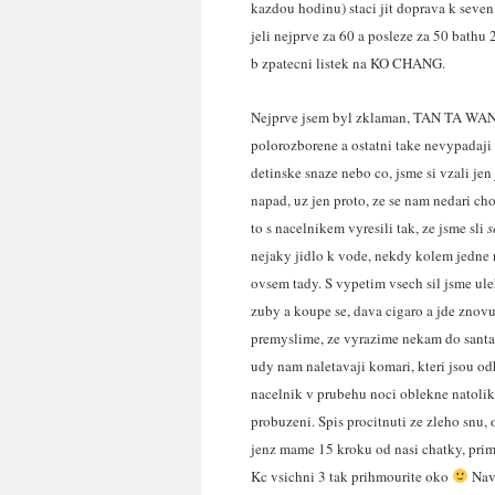
kazdou hodinu) staci jit doprava k seven
jeli nejprve za 60 a posleze za 50 bathu 2
b zpatecni listek na KO CHANG.
Nejprve jsem byl zklaman, TAN TA WAN B
polorozborene a ostatni take nevypadaji z
detinske snaze nebo co, jsme si vzali jen
napad, uz jen proto, ze se nam nedari ch
to s nacelnikem vyresili tak, ze jsme sli
s
nejaky jidlo k vode, nekdy kolem jedne
ovsem tady. S vypetim vsech sil jsme uleh
zuby a koupe se, dava cigaro a jde znov
premyslime, ze vyrazime nekam do santanu
udy nam naletavaji komari, kteri jsou o
nacelnik v prubehu noci oblekne natolik
probuzeni. Spis procitnuti ze zleho snu,
jenz mame 15 kroku od nasi chatky, primy
Kc vsichni 3 tak prihmourite oko
Navi