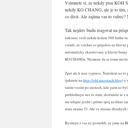
Vsimnete si, ze nekdy pisu KO
nekdy KO CHANG, ale je to tim, ze 
co divit. Ale zajima vas to vubec?
Tak nejdriv budu reagovat na pris
nakonec vesli nekde kolem 500 bathu tu
vsimli, ze vsichni co prijedou na hlavni 
automaticky zkasirovany u hlavni brany o
KO CHANGu. Nicmene da se tomu urcite v
Zpet ale k nasi vyprave. Tentokrat uz to 
(juknete na
http://old.nacestach.blog
) a 
zatim vozim po mistech, kde jsem uz byl
prehlednejsi nez to stare, dostanete se 
ma udajne jezdit i primo spoj na khao 
stara znama 53. Ale ve strasne dlouhych 
Bystrejsi z vas uz postrehli, ze jsme na