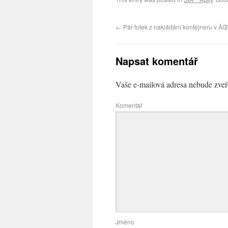
←
Pár fotek z nakládání kontejneru v Ä
Napsat komentář
Vaše e-mailová adresa nebude zveř
Komentář
Jméno