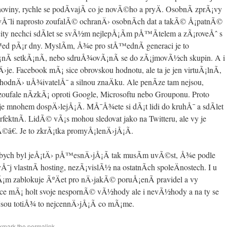
 noviny, rychle se podÃ­vajÃ­ co je novÃ©ho a pryÄ. OsobnÃ­ zprÃ¡vy
kvÅ¯li naprosto zoufalÃ© ochranÄ› osobnÃ­ch dat a takÃ© Å¡patnÃ©
city nechci sdÃ­let se svÃ½m nejlepÅ¡Ã­m pÅ™Ã­telem a zÃ¡roveÅˆ s
d pÃ¡r dny. MyslÃ­m, Å¾e pro stÅ™ednÃ­ generaci je to
nÃ­ setkÃ¡nÃ­, nebo sdruÅ¾ovÃ¡nÃ­ se do zÃ¡jmovÃ½ch skupin. A i
›je. Facebook mÃ¡ sice obrovskou hodnotu, ale ta je jen virtuÃ¡lnÃ­,
odnÄ› uÅ¾ivatelÅ¯ a silnou znaÄku. Ale penÃ­ze tam nejsou,
ufale nÃ­zkÃ¡ oproti Google, Microsoftu nebo Grouponu. Proto
 mnohem dospÄ›lejÅ¡Ã­. MÅ¯Å¾ete si dÃ¡t lidi do kruhÅ¯ a sdÃ­let
tnÃ­. LidÃ© vÃ¡s mohou sledovat jako na Twitteru, ale vy je
â€. Je to zkrÃ¡tka promyÅ¡lenÄ›jÅ¡Ã­.
abych byl jeÅ¡tÄ› pÅ™esnÄ›jÅ¡Ã­ tak musÃ­m uvÃ©st, Å¾e podle
¯j vlastnÃ­ hosting, nezÃ¡vislÃ½ na ostatnÃ­ch spoleÄnostech. I u
m zablokuje ÃºÄet pro nÄ›jakÃ© poruÅ¡enÃ­ pravidel a vy
ace mÃ¡ holt svoje nespornÃ© vÃ½hody ale i nevÃ½hody a na ty se
jsou totiÅ¾ to nejcennÄ›jÅ¡Ã­ co mÃ¡me.
kmark the
permalink
.