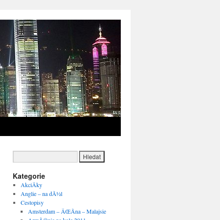
→
Kategorie
AkciÄky
Anglie – na dÃ½l
Cestopisy
Amsterdam – ÄŒÃ­na – Malajsie