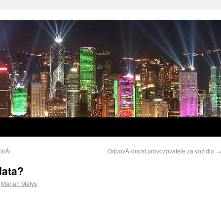
ŒínÄ›
OdpovÄ›dnost provozovatele za vozidlo
data?
Marian Matys