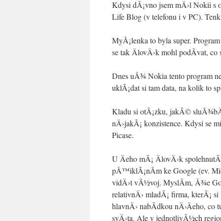
Kdysi dÃ¡vno jsem mÄ›l Nokii s 
Life Blog (v telefonu i v PC). Te
MyÅ¡lenka to byla super. Program
se tak ÄlovÄ›k mohl podÃ­vat, c
Dnes uÅ¾ Nokia tento program ne
uklÃ¡dat si tam data, na kolik to s
Kladu si otÃ¡zku, jakÃ© sluÅ¾bÄ›
nÄ›jakÃ¡ konzistence. Kdysi se mi
Picase.
U Äeho mÃ¡ ÄlovÄ›k spolehnutÃ­
pÅ™iklÃ¡nÃ­m ke Google (ev. Micro
vidÄ›t vÃ½voj. MyslÃ­m, Å¾e Go
relativnÄ› mladÃ¡ firma, kterÃ¡
hlavnÄ› nabÃ­dkou nÄ›Äeho, co
svÄ›ta. Ale v jednotlivÃ½ch reg