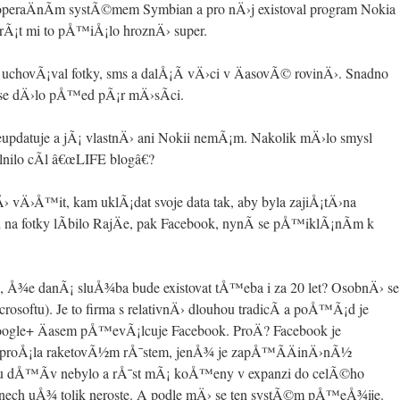
operaÄnÃ­m systÃ©mem Symbian a pro nÄ›j existoval program Nokia
nkrÃ¡t mi to pÅ™iÅ¡lo hroznÄ› super.
 uchovÃ¡val fotky, sms a dalÅ¡Ã­ vÄ›ci v ÄasovÃ© rovinÄ›. Snadno
o se dÄ›lo pÅ™ed pÃ¡r mÄ›sÃ­ci.
updatuje a jÃ¡ vlastnÄ› ani Nokii nemÃ¡m. Nakolik mÄ›lo smysl
plnilo cÃ­l â€œLIFE blogâ€?
 vÄ›Å™it, kam uklÃ¡dat svoje data tak, aby byla zajiÅ¡tÄ›na
 na fotky lÃ­bilo RajÄe, pak Facebook, nynÃ­ se pÅ™iklÃ¡nÃ­m k
, Å¾e danÃ¡ sluÅ¾ba bude existovat tÅ™eba i za 20 let? OsobnÄ› se
softu). Je to firma s relativnÄ› dlouhou tradicÃ­ a poÅ™Ã¡d je
ogle+ Äasem pÅ™evÃ¡lcuje Facebook. ProÄ? Facebook je
 si proÅ¡la raketovÃ½m rÅ¯stem, jenÅ¾ je zapÅ™Ã­ÄinÄ›nÃ½
 tu dÅ™Ã­v nebylo a rÅ¯st mÃ¡ koÅ™eny v expanzi do celÃ©ho
ionech uÅ¾ tolik neroste. A podle mÄ› se ten systÃ©m pÅ™eÅ¾ije.