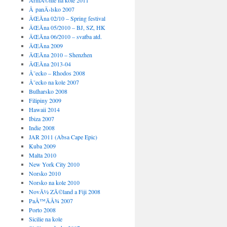
ArmÃ©nie na kole 2011
Å panÄ›lsko 2007
ÄŒÃ­na 02/10 – Spring festival
ÄŒÃ­na 05/2010 – BJ, SZ, HK
ÄŒÃ­na 06/2010 – svatba atd.
ÄŒÃ­na 2009
ÄŒÃ­na 2010 – Shenzhen
ÄŒÃ­na 2013-04
Å˜ecko – Rhodos 2008
Å˜ecko na kole 2007
Bulharsko 2008
Filipiny 2009
Hawaii 2014
Ibiza 2007
Indie 2008
JAR 2011 (Absa Cape Epic)
Kuba 2009
Malta 2010
New York City 2010
Norsko 2010
Norsko na kole 2010
NovÃ½ ZÃ©land a Fiji 2008
PaÅ™Ã­Å¾ 2007
Porto 2008
Sicilie na kole