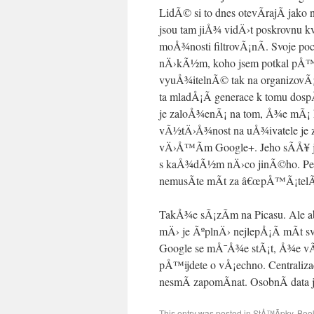
LidÃ© si to dnes otevÃ­rajÃ­ jako
jsou tam jiÅ¾ vidÄ›t poskrovnu 
moÅ¾nosti filtrovÃ¡nÃ­. Svoje po
nÄ›kÃ½m, koho jsem potkal pÅ™e
vyuÅ¾itelnÃ© tak na organizovÃ¡
ta mladÅ¡Ã­ generace k tomu dospÄ
je zaloÅ¾enÃ¡ na tom, Å¾e mÃ¡ h
vÃ½tÄ›Å¾nost na uÅ¾ivatele je zo
vÄ›Å™Ã­m Google+. Jeho sÃ­Å¥ je
s kaÅ¾dÃ½m nÄ›co jinÃ©ho. Perfek
nemusÃ­te mÃ­t za â€œpÅ™Ã¡telÃ©
TakÅ¾e sÃ¡zÃ­m na Picasu. Ale 
mÄ› je ÃºplnÄ› nejlepÅ¡Ã­ mÃ­t svÅ
Google se mÅ¯Å¾e stÃ¡t, Å¾e vÃ¡
pÅ™ijdete o vÅ¡echno. Centraliz
nesmÃ­ zapomÃ­nat. OsobnÃ­ data 
This entry was posted in
StÅ™Ã­pky
. Boo