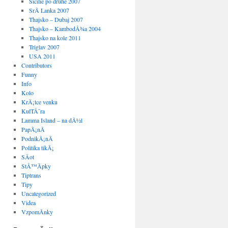
Sicilie po druhe 2007
SrÃ­ Lanka 2007
Thajsko – Dubaj 2007
Thajsko – KambodÅ¾a 2004
Thajsko na kole 2011
Triglav 2007
USA 2011
Contributors
Funny
Info
Kolo
KrÃ¡tce venku
KulTÅ¯ra
Lamma Island – na dÃ½l
PapÃ¡nÃ­
PodnikÃ¡nÃ­
Politika tikÃ¡
SÄot
StÅ™Ã­pky
Tiptrans
Tipy
Uncategorized
Videa
VzpomÃ­nky