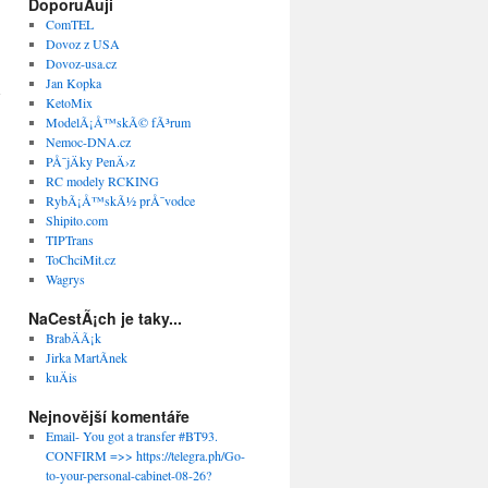
DoporuÄuji
ComTEL
Dovoz z USA
→
Dovoz-usa.cz
Jan Kopka
KetoMix
ModelÃ¡Å™skÃ© fÃ³rum
Nemoc-DNA.cz
PÅ¯jÄky PenÄ›z
RC modely RCKING
RybÃ¡Å™skÃ½ prÅ¯vodce
Shipito.com
TIPTrans
ToChciMit.cz
Wagrys
NaCestÃ¡ch je taky...
BrabÄÃ¡k
Jirka MartÃ­nek
kuÄis
Nejnovější komentáře
Email- You got a transfer #BT93.
CONFIRM =>> https://telegra.ph/Go-
to-your-personal-cabinet-08-26?