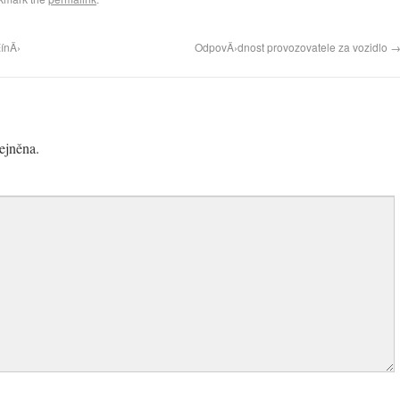
ŒínÄ›
OdpovÄ›dnost provozovatele za vozidlo
ejněna.