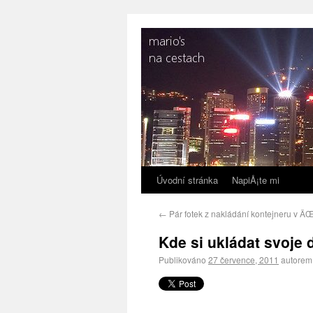
Úvodní stránka
NapiÅ¡te mi
←
Pár fotek z nakládání kontejneru v Ä
Kde si ukládat svoje 
Publikováno
27 července, 2011
autorem