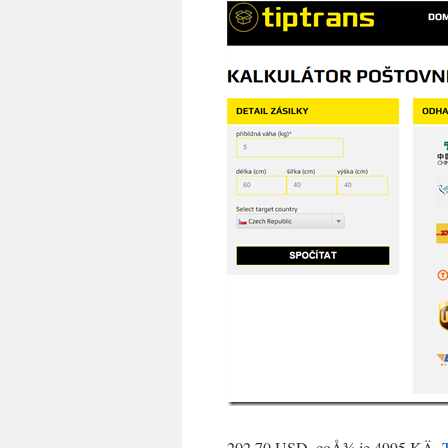
202.70 USD, coÅ¾ je 4995 KÄ.