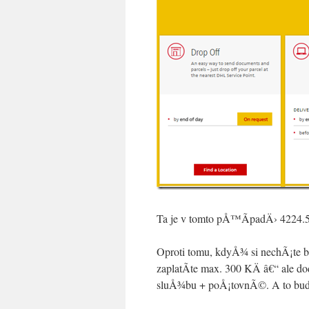
Ta je v tomto pÅ™Ã­padÄ› 4224.
Oproti tomu, kdyÅ¾ si nechÃ¡te ba
zaplatÃ­te max. 300 KÄ â€“ ale do
sluÅ¾bu + poÅ¡tovnÃ©. A to bud