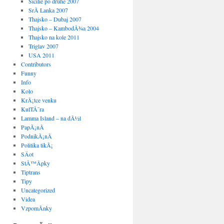
Sicilie po druhe 2007
SrÃ­ Lanka 2007
Thajsko – Dubaj 2007
Thajsko – KambodÅ¾a 2004
Thajsko na kole 2011
Triglav 2007
USA 2011
Contributors
Funny
Info
Kolo
KrÃ¡tce venku
KulTÅ¯ra
Lamma Island – na dÃ½l
PapÃ¡nÃ­
PodnikÃ¡nÃ­
Politika tikÃ¡
SÄot
StÅ™Ã­pky
Tiptrans
Tipy
Uncategorized
Videa
VzpomÃ­nky