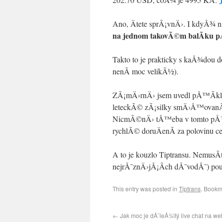
Ano, Ätete sprÃ¡vnÄ›. I kdyÅ¾ n
na jednom takovÃ©m balÃ­ku pÅ
Takto to je prakticky s kaÅ¾dou 
nenÃ­ moc velikÃ½).
ZÃ¡mÄ›rnÄ› jsem uvedl pÅ™Ã­klad
leteckÃ© zÃ¡silky smÄ›Å™ovanÃ© d
NicmÃ©nÄ› tÅ™eba v tomto pÅ™Ã
rychlÃ© doruÄenÃ­ za polovinu ce
A to je kouzlo Tiptransu. NemusÃ
nejrÅ¯znÄ›jÅ¡Ã­ch dÅ¯vodÅ¯) pouÅ¾
This entry was posted in
Tiptrans
. Bookm
←
Jak moc je dÅ¯leÅ¾itý live chat na w