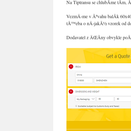
Na Tiptransu se chlubÃ­me tÃ­m,
VezmÄ›me v Ãºvahu balÃ­k 60x40x
tÅ™eba o nÄ›jakÃ½ vzorek od do
Dodavatel z ÄŒÃ­ny obvykle poÅ¡