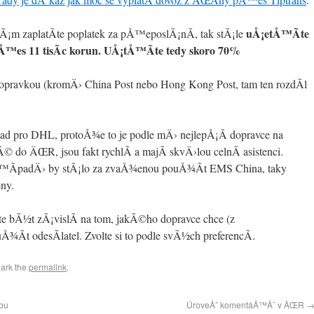
uÅ¡etÅ™Ã­te
Ã¡m zaplatÃ­te poplatek za pÅ™eposlÃ¡nÃ­, tak stÃ¡le
™es 11 tisÃ­c korun. UÅ¡tÅ™Ã­te tedy skoro 70%
dopravkou (kromÄ› China Post nebo Hong Kong Post, tam ten rozdÃ­l
 pro DHL, protoÅ¾e to je podle mÄ› nejlepÅ¡Ã­ dopravce na
o ÄŒR, jsou fakt rychlÃ­ a majÃ­ skvÄ›lou celnÃ­ asistenci.
­padÄ› by stÃ¡lo za zvaÅ¾enou pouÅ¾Ã­t EMS China, taky
ny.
­te bÃ½t zÃ¡vislÃ­ na tom, jakÃ©ho dopravce chce (z
Ã­t odesÃ­latel. Zvolte si to podle svÃ½ch preferencÃ­.
ark the
permalink
.
ebu
ÚroveÅˆ komentáÅ™Å¯ v ÄŒR