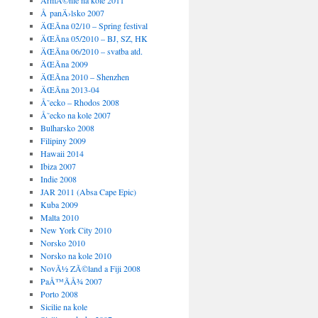
ArmÃ©nie na kole 2011
Å panÄ›lsko 2007
ÄŒÃ­na 02/10 – Spring festival
ÄŒÃ­na 05/2010 – BJ, SZ, HK
ÄŒÃ­na 06/2010 – svatba atd.
ÄŒÃ­na 2009
ÄŒÃ­na 2010 – Shenzhen
ÄŒÃ­na 2013-04
Å˜ecko – Rhodos 2008
Å˜ecko na kole 2007
Bulharsko 2008
Filipiny 2009
Hawaii 2014
Ibiza 2007
Indie 2008
JAR 2011 (Absa Cape Epic)
Kuba 2009
Malta 2010
New York City 2010
Norsko 2010
Norsko na kole 2010
NovÃ½ ZÃ©land a Fiji 2008
PaÅ™Ã­Å¾ 2007
Porto 2008
Sicilie na kole