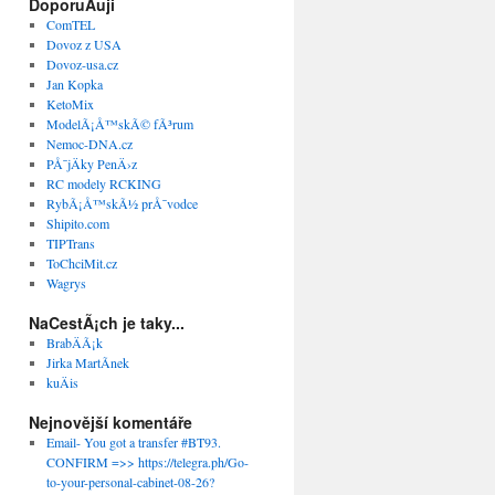
DoporuÄuji
ComTEL
Dovoz z USA
Dovoz-usa.cz
Jan Kopka
KetoMix
ModelÃ¡Å™skÃ© fÃ³rum
Nemoc-DNA.cz
PÅ¯jÄky PenÄ›z
RC modely RCKING
RybÃ¡Å™skÃ½ prÅ¯vodce
Shipito.com
TIPTrans
ToChciMit.cz
Wagrys
NaCestÃ¡ch je taky...
BrabÄÃ¡k
Jirka MartÃ­nek
kuÄis
Nejnovější komentáře
Email- You got a transfer #BT93.
CONFIRM =>> https://telegra.ph/Go-
to-your-personal-cabinet-08-26?