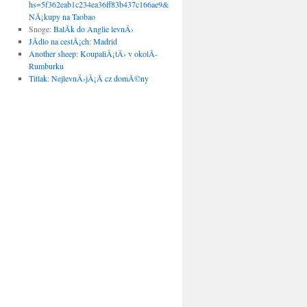
hs=5f362eab1c234ea36ff83b437c166ae9&
:
NÃ¡kupy na Taobao
Snoge
:
BalÃ­k do Anglie levnÄ›
JÃ­dlo na cestÃ¡ch
:
Madrid
Another sheep
:
KoupaliÅ¡tÄ› v okolÃ­
Rumburku
Titlak
:
NejlevnÄ›jÅ¡Ã­ cz domÃ©ny
→