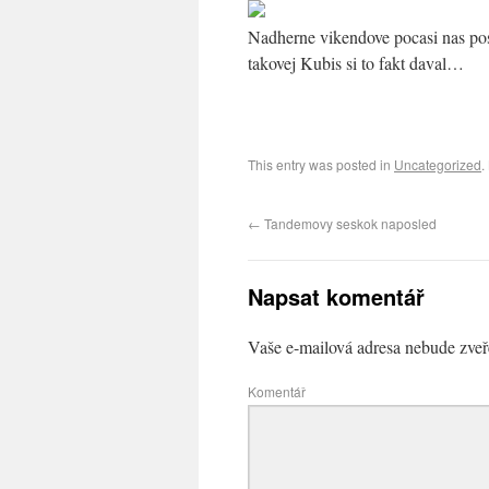
Nadherne vikendove pocasi nas pos
takovej Kubis si to fakt daval…
This entry was posted in
Uncategorized
.
←
Tandemovy seskok naposled
Napsat komentář
Vaše e-mailová adresa nebude zveř
Komentář