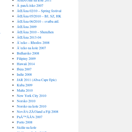
ArmÃ©nie na kole 2011
Å panÄ›lsko 2007
ÄŒÃ­na 02/10 – Spring festival
ÄŒÃ­na 05/2010 – BJ, SZ, HK
ÄŒÃ­na 06/2010 – svatba atd.
ÄŒÃ­na 2009
ÄŒÃ­na 2010 – Shenzhen
ÄŒÃ­na 2013-04
Å˜ecko – Rhodos 2008
Å˜ecko na kole 2007
Bulharsko 2008
Filipiny 2009
→
Hawaii 2014
Ibiza 2007
Indie 2008
JAR 2011 (Absa Cape Epic)
Kuba 2009
Malta 2010
New York City 2010
Norsko 2010
Norsko na kole 2010
NovÃ½ ZÃ©land a Fiji 2008
PaÅ™Ã­Å¾ 2007
Porto 2008
Sicilie na kole