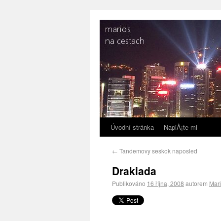
Úvodní stránka
NapiÅ¡te mi
←
Tandemovy seskok naposled
Drakiada
Publikováno
16 října, 2008
autorem
Mar