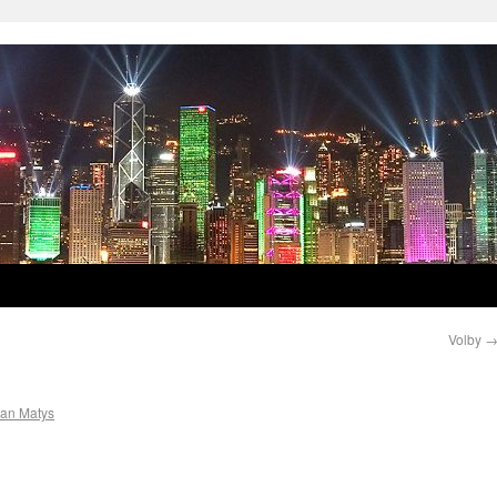
Volby
ian Matys