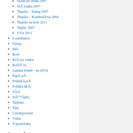
Sicilie po druhe 2007
SrÃ­ Lanka 2007
Thajsko – Dubaj 2007
Thajsko – KambodÅ¾a 2004
Thajsko na kole 2011
Triglav 2007
USA 2011
Contributors
Funny
Info
Kolo
KrÃ¡tce venku
KulTÅ¯ra
Lamma Island – na dÃ½l
PapÃ¡nÃ­
PodnikÃ¡nÃ­
Politika tikÃ¡
SÄot
StÅ™Ã­pky
Tiptrans
Tipy
Uncategorized
Videa
VzpomÃ­nky