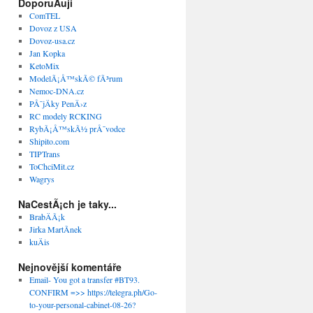
DoporuÄuji
ComTEL
Dovoz z USA
Dovoz-usa.cz
Jan Kopka
KetoMix
ModelÃ¡Å™skÃ© fÃ³rum
Nemoc-DNA.cz
PÅ¯jÄky PenÄ›z
RC modely RCKING
RybÃ¡Å™skÃ½ prÅ¯vodce
Shipito.com
TIPTrans
ToChciMit.cz
Wagrys
NaCestÃ¡ch je taky...
BrabÄÃ¡k
Jirka MartÃ­nek
kuÄis
Nejnovější komentáře
Email- You got a transfer #BT93.
CONFIRM =>> https://telegra.ph/Go-
to-your-personal-cabinet-08-26?