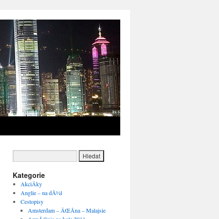
→
Kategorie
AkciÄky
Anglie – na dÃ½l
Cestopisy
Amsterdam – ÄŒÃ­na – Malajsie