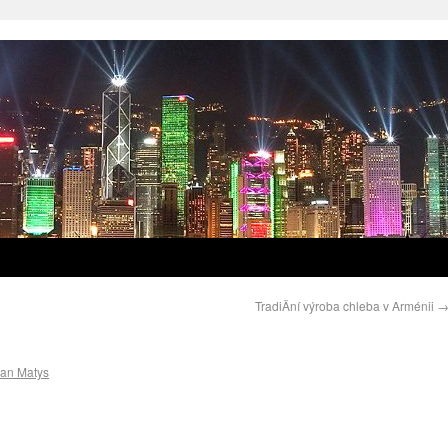
TradiÄní výroba chleba v Arménii
ian Matys