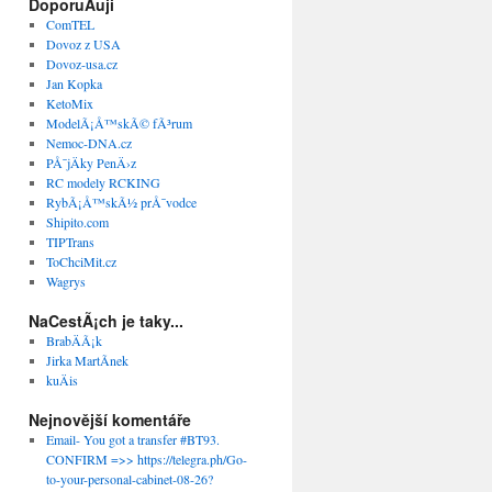
DoporuÄuji
ComTEL
Dovoz z USA
Dovoz-usa.cz
Jan Kopka
KetoMix
ModelÃ¡Å™skÃ© fÃ³rum
Nemoc-DNA.cz
PÅ¯jÄky PenÄ›z
RC modely RCKING
RybÃ¡Å™skÃ½ prÅ¯vodce
Shipito.com
TIPTrans
ToChciMit.cz
Wagrys
NaCestÃ¡ch je taky...
BrabÄÃ¡k
Jirka MartÃ­nek
kuÄis
Nejnovější komentáře
Email- You got a transfer #BT93.
CONFIRM =>> https://telegra.ph/Go-
to-your-personal-cabinet-08-26?