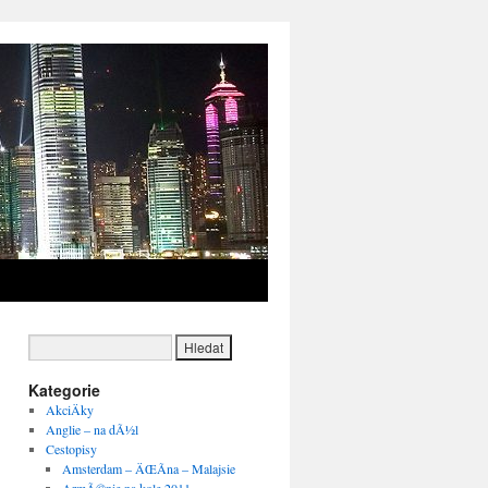
→
Kategorie
AkciÄky
Anglie – na dÃ½l
Cestopisy
Amsterdam – ÄŒÃ­na – Malajsie