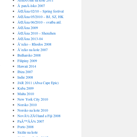
ArmÃ©nie na kole 2011
Å panÄ›lsko 2007
ÄŒÃ­na 02/10 – Spring festival
ÄŒÃ­na 05/2010 – BJ, SZ, HK
ÄŒÃ­na 06/2010 – svatba atd.
ÄŒÃ­na 2009
ÄŒÃ­na 2010 – Shenzhen
ÄŒÃ­na 2013-04
Å˜ecko – Rhodos 2008
Å˜ecko na kole 2007
→
Bulharsko 2008
Filipiny 2009
Hawaii 2014
Ibiza 2007
Indie 2008
JAR 2011 (Absa Cape Epic)
Kuba 2009
Malta 2010
New York City 2010
Norsko 2010
Norsko na kole 2010
NovÃ½ ZÃ©land a Fiji 2008
PaÅ™Ã­Å¾ 2007
Porto 2008
Sicilie na kole