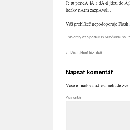
Je tu pondÄ›lÃ­ a dÄ›ti jdou do 
hezky nÃ¡m zazpÃ­vali..
Váš prohlížeč nepodoporuje Flash
This entry was posted in
ArmÃ©nie na ko
←
Místo, které léÄí duši
Napsat komentář
Vaše e-mailová adresa nebude zveř
Komentář