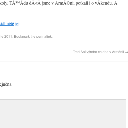
Å¡koly. TÅ™Ã­du dÄ›tÃ­ jsme v ArmÃ©nii potkali i o vÃ­kendu. A
stáhnětě jej
.
le 2011
. Bookmark the
permalink
.
TradiÄní výroba chleba v Arménii
ejněna.