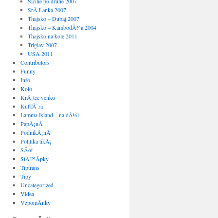
Sicilie po druhe 2007
SrÃ­ Lanka 2007
Thajsko – Dubaj 2007
Thajsko – KambodÅ¾a 2004
Thajsko na kole 2011
Triglav 2007
USA 2011
Contributors
Funny
Info
Kolo
KrÃ¡tce venku
KulTÅ¯ra
Lamma Island – na dÃ½l
PapÃ¡nÃ­
PodnikÃ¡nÃ­
Politika tikÃ¡
SÄot
StÅ™Ã­pky
Tiptrans
Tipy
Uncategorized
Videa
VzpomÃ­nky