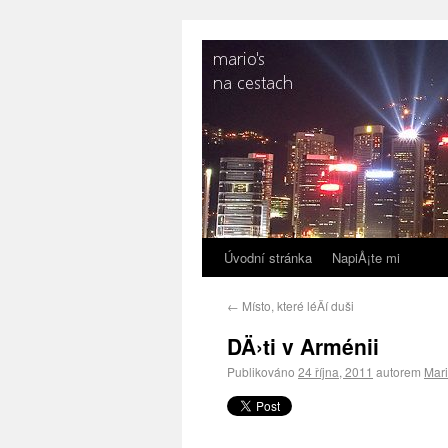
Úvodní stránka
NapiÅ¡te mi
←
Místo, které léÄí duši
DÄ›ti v Arménii
Publikováno
24 října, 2011
autorem
Mar