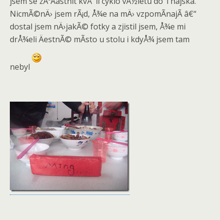
jsem se zÃºÄastnit kvÅ¯li cyklo vÃ½letu do Thajska.
NicmÃ©nÄ› jsem rÃ¡d, Å¾e na mÄ› vzpomÃ­najÃ­ â€“
dostal jsem nÄ›jakÃ© fotky a zjistil jsem, Å¾e mi
drÅ¾eli ÄestnÃ© mÃ­sto u stolu i kdyÅ¾ jsem tam
nebyl