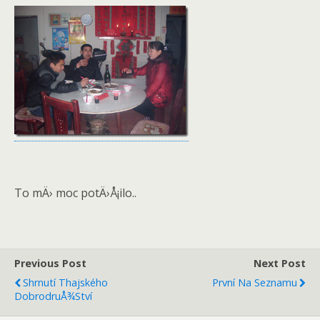
To mÄ› moc potÄ›Å¡ilo..
Previous Post
Next Post
Shrnutí Thajského
První Na Seznamu
DobrodruÅ¾ství