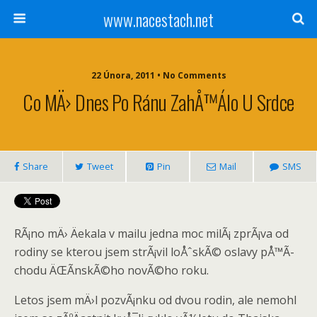
www.nacestach.net
22 Února, 2011 • No Comments
Co MÄ› Dnes Po Ránu ZahÅ™álo U Srdce
Share
Tweet
Pin
Mail
SMS
RÃ¡no mÄ› Äekala v mailu jedna moc milÃ¡ zprÃ¡va od
rodiny se kterou jsem strÃ¡vil loÅˆskÃ© oslavy pÅ™Ã­
chodu ÄŒÃ­nskÃ©ho novÃ©ho roku.
Letos jsem mÄ›l pozvÃ¡nku od dvou rodin, ale nemohl