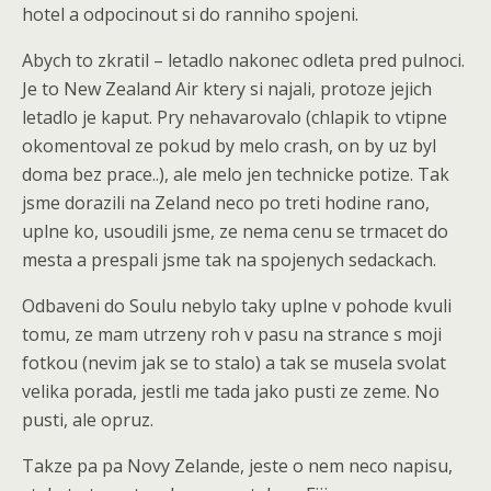
hotel a odpocinout si do ranniho spojeni.
Abych to zkratil – letadlo nakonec odleta pred pulnoci.
Je to New Zealand Air ktery si najali, protoze jejich
letadlo je kaput. Pry nehavarovalo (chlapik to vtipne
okomentoval ze pokud by melo crash, on by uz byl
doma bez prace..), ale melo jen technicke potize. Tak
jsme dorazili na Zeland neco po treti hodine rano,
uplne ko, usoudili jsme, ze nema cenu se trmacet do
mesta a prespali jsme tak na spojenych sedackach.
Odbaveni do Soulu nebylo taky uplne v pohode kvuli
tomu, ze mam utrzeny roh v pasu na strance s moji
fotkou (nevim jak se to stalo) a tak se musela svolat
velika porada, jestli me tada jako pusti ze zeme. No
pusti, ale opruz.
Takze pa pa Novy Zelande, jeste o nem neco napisu,