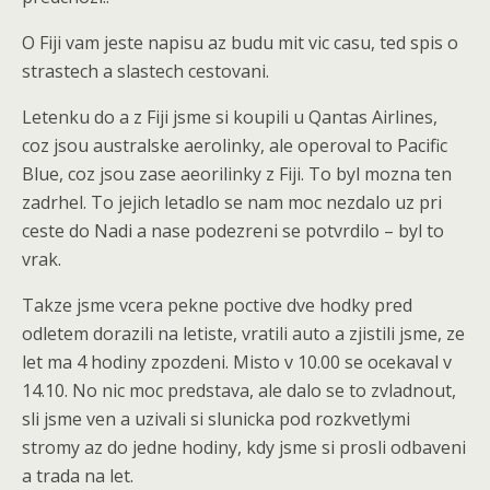
O Fiji vam jeste napisu az budu mit vic casu, ted spis o
strastech a slastech cestovani.
Letenku do a z Fiji jsme si koupili u Qantas Airlines,
coz jsou australske aerolinky, ale operoval to Pacific
Blue, coz jsou zase aeorilinky z Fiji. To byl mozna ten
zadrhel. To jejich letadlo se nam moc nezdalo uz pri
ceste do Nadi a nase podezreni se potvrdilo – byl to
vrak.
Takze jsme vcera pekne poctive dve hodky pred
odletem dorazili na letiste, vratili auto a zjistili jsme, ze
let ma 4 hodiny zpozdeni. Misto v 10.00 se ocekaval v
14.10. No nic moc predstava, ale dalo se to zvladnout,
sli jsme ven a uzivali si slunicka pod rozkvetlymi
stromy az do jedne hodiny, kdy jsme si prosli odbaveni
a trada na let.