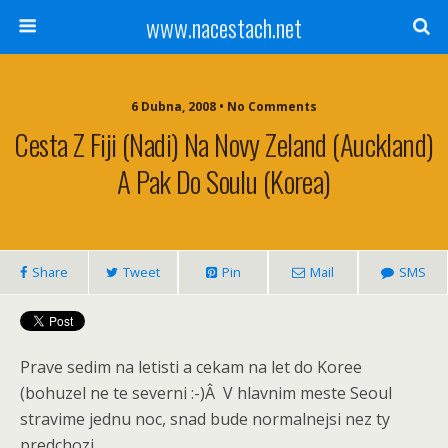
www.nacestach.net
6 Dubna, 2008 • No Comments
Cesta Z Fiji (Nadi) Na Novy Zeland (Auckland)
A Pak Do Soulu (Korea)
Share
Tweet
Pin
Mail
SMS
Prave sedim na letisti a cekam na let do Koree
(bohuzel ne te severni :-)Â V hlavnim meste Seoul
stravime jednu noc, snad bude normalnejsi nez ty
predchozi..