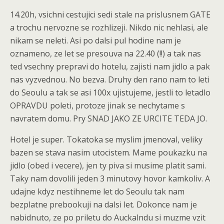
14.20h, vsichni cestujici sedi stale na prislusnem GATE
a trochu nervozne se rozhlizeji. Nikdo nic nehlasi, ale
nikam se neleti. Asi po dalsi pul hodine nam je
oznameno, ze let se presouva na 22.40 (!!) a tak nas
ted vsechny prepravi do hotelu, zajisti nam jidlo a pak
nas vyzvednou. No bezva. Druhy den rano nam to leti
do Seoulu a tak se asi 100x ujistujeme, jestli to letadlo
OPRAVDU poleti, protoze jinak se nechytame s
navratem domu. Pry SNAD JAKO ZE URCITE TEDA JO.
Hotel je super. Tokatoka se myslim jmenoval, veliky
bazen se stava nasim utocistem. Mame poukazku na
jidlo (obed i vecere), jen ty piva si musime platit sami.
Taky nam dovolili jeden 3 minutovy hovor kamkoliv. A
udajne kdyz nestihneme let do Seoulu tak nam
bezplatne prebookuji na dalsi let. Dokonce nam je
nabidnuto, ze po priletu do Auckalndu si muzme vzit