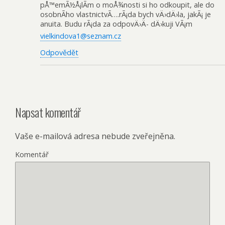
pÅ™emÃ½Å¡lÃ­m o moÅ¾nosti si ho odkoupit, ale do
osobnÃ­ho vlastnictvÃ­….rÃ¡da bych vÄ›dÄ›la, jakÃ¡ je
anuita. Budu rÃ¡da za odpovÄ›Ä- dÄ›kuji VÃ¡m
vielkindova1@seznam.cz
Odpovědět
Napsat komentář
Vaše e-mailová adresa nebude zveřejněna.
Komentář