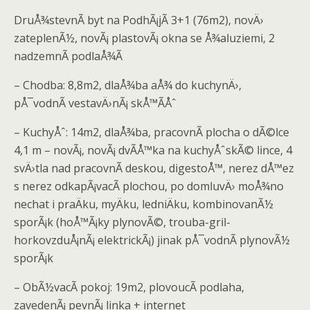
DruÅ¾stevnÃ­ byt na PodhÃ¡jÃ­ 3+1 (76m2), novÄ›
zateplenÃ½, novÃ¡ plastovÃ¡ okna se Å¾aluziemi, 2
nadzemnÃ­ podlaÅ¾Ã­
– Chodba: 8,8m2, dlaÅ¾ba aÅ¾ do kuchynÄ›,
pÅ¯vodnÃ­ vestavÄ›nÃ¡ skÅ™Ã­Åˆ
– KuchyÅˆ: 14m2, dlaÅ¾ba, pracovnÃ­ plocha o dÃ©lce
4,1 m – novÃ¡, novÃ¡ dvÃ­Å™ka na kuchyÅˆskÃ© lince, 4
svÄ›tla nad pracovnÃ­ deskou, digestoÅ™, nerez dÅ™ez
s nerez odkapÃ¡vacÃ­ plochou, po domluvÄ› moÅ¾no
nechat i praÄku, myÄku, ledniÄku, kombinovanÃ½
sporÃ¡k (hoÅ™Ã¡ky plynovÃ©, trouba-gril-
horkovzduÅ¡nÃ¡ elektrickÃ¡) jinak pÅ¯vodnÃ­ plynovÃ½
sporÃ¡k
– ObÃ½vacÃ­ pokoj: 19m2, plovoucÃ­ podlaha,
zavedenÃ¡ pevnÃ¡ linka + internet