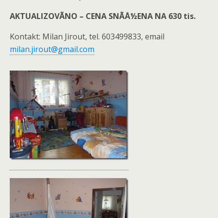
AKTUALIZOVÃNO – CENA SNÃÅ½ENA NA 630 tis.
Kontakt: Milan Jirout, tel. 603499833, email
milan.jirout@gmail.com