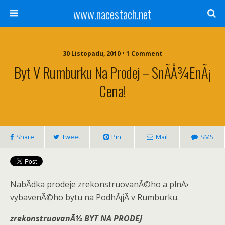
www.nacestach.net
30 Listopadu, 2010 • 1 Comment
Byt V Rumburku Na Prodej – SnÃ­Å¾enÃ¡
Cena!
Share
Tweet
Pin
Mail
SMS
NabÃ­dka prodeje zrekonstruovanÃ©ho a plnÄ›
vybavenÃ©ho bytu na PodhÃ¡jÃ­ v Rumburku.
zrekonstruovanÃ½ BYT NA PRODEJ