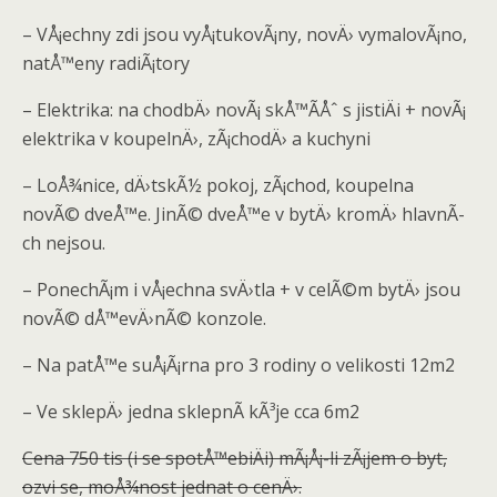
– VÅ¡echny zdi jsou vyÅ¡tukovÃ¡ny, novÄ› vymalovÃ¡no,
natÅ™eny radiÃ¡tory
– Elektrika: na chodbÄ› novÃ¡ skÅ™Ã­Åˆ s jistiÄi + novÃ¡
elektrika v koupelnÄ›, zÃ¡chodÄ› a kuchyni
– LoÅ¾nice, dÄ›tskÃ½ pokoj, zÃ¡chod, koupelna
novÃ© dveÅ™e. JinÃ© dveÅ™e v bytÄ› kromÄ› hlavnÃ­
ch nejsou.
– PonechÃ¡m i vÅ¡echna svÄ›tla + v celÃ©m bytÄ› jsou
novÃ© dÅ™evÄ›nÃ© konzole.
– Na patÅ™e suÅ¡Ã¡rna pro 3 rodiny o velikosti 12m2
– Ve sklepÄ› jedna sklepnÃ­ kÃ³je cca 6m2
Cena 750 tis (i se spotÅ™ebiÄi) mÃ¡Å¡-li zÃ¡jem o byt,
ozvi se, moÅ¾nost jednat o cenÄ›.