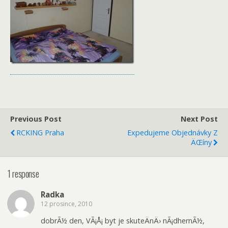
Previous Post
Next Post
RCKING Praha
Expedujeme Objednávky Z
ÄŒíny
1 response
Radka
12 prosince, 2010
dobrÃ½ den, VÃ¡Å¡ byt je skuteÄnÄ› nÃ¡dhernÃ½,