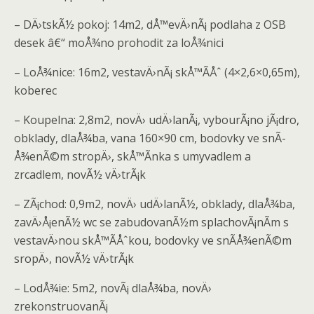
– DÄ›tskÃ½ pokoj: 14m2, dÅ™evÄ›nÃ¡ podlaha z OSB
desek â€“ moÅ¾no prohodit za loÅ¾nici
– LoÅ¾nice: 16m2, vestavÄ›nÃ¡ skÅ™Ã­Åˆ (4×2,6×0,65m),
koberec
– Koupelna: 2,8m2, novÄ› udÄ›lanÃ¡, vybourÃ¡no jÃ¡dro,
obklady, dlaÅ¾ba, vana 160×90 cm, bodovky ve snÃ­
Å¾enÃ©m stropÄ›, skÅ™Ã­nka s umyvadlem a
zrcadlem, novÃ½ vÄ›trÃ¡k
– ZÃ¡chod: 0,9m2, novÄ› udÄ›lanÃ½, obklady, dlaÅ¾ba,
zavÄ›Å¡enÃ½ wc se zabudovanÃ½m splachovÃ¡nÃ­m s
vestavÄ›nou skÅ™Ã­Åˆkou, bodovky ve snÃ­Å¾enÃ©m
sropÄ›, novÃ½ vÄ›trÃ¡k
– LodÅ¾ie: 5m2, novÃ¡ dlaÅ¾ba, novÄ›
zrekonstruovanÃ¡