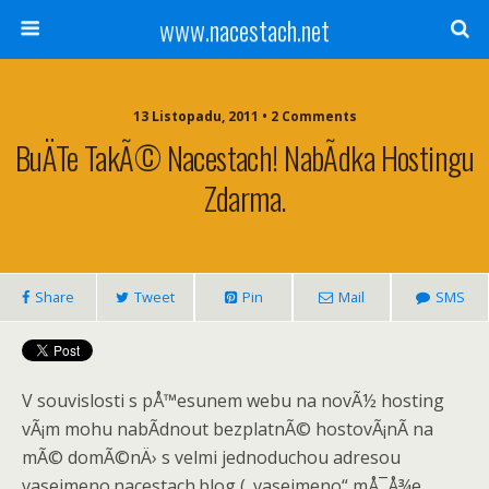
www.nacestach.net
13 Listopadu, 2011 • 2 Comments
BuÄte TakÃ© Nacestach! NabÃ­dka Hostingu
Zdarma.
Share
Tweet
Pin
Mail
SMS
V souvislosti s pÅ™esunem webu na novÃ½ hosting
vÃ¡m mohu nabÃ­dnout bezplatnÃ© hostovÃ¡nÃ­ na
mÃ© domÃ©nÄ› s velmi jednoduchou adresou
vasejmeno.nacestach.blog („vasejmeno“ mÅ¯Å¾e