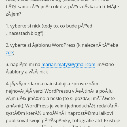
bÃ½t samozÅ™ejmÄ› cokoliv, pÅ™ezdÃ­vka atd.). MÃ¡te
zÃ¡jem?
1. vyberte si nick (tedy to, co bude pÅ™ed
„.nacestach.blog“)
2. vyberte si Å¡ablonu WordPress (k nalezenÃ­ tÅ™eba
zde
)
3. napiÅ¡te mi na
marian.matys@gmail.com
jmÃ©no
Å¡ablony a vÃ¡Å¡ nick
4. jÃ¡ vÃ¡m zdarma nainstaluji a zprovoznÃ­m
nejnovÄ›jÅ¡Ã­ verzi WordPressu v ÄeÅ¡tinÄ› a poÅ¡lu
vÃ¡m uÅ¾. jmÃ©no a heslo (to si pozdÄ›ji mÅ¯Å¾ete
zmÄ›nit). WordPress je velmi jednoduchÃ½ redakÄnÃ­
systÃ©m kterÃ½ umoÅ¾nÃ­ i naprostÃ©mu laikovi
publikovat svoje pÅ™Ã­spÄ›vky, fotografie atd. Existuje