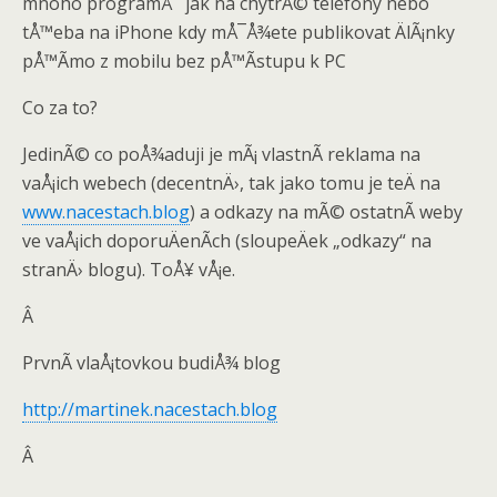
mnoho programÅ¯ jak na chytrÃ© telefony nebo
tÅ™eba na iPhone kdy mÅ¯Å¾ete publikovat ÄlÃ¡nky
pÅ™Ã­mo z mobilu bez pÅ™Ã­stupu k PC
Co za to?
JedinÃ© co poÅ¾aduji je mÃ¡ vlastnÃ­ reklama na
vaÅ¡ich webech (decentnÄ›, tak jako tomu je teÄ na
www.nacestach.blog
) a odkazy na mÃ© ostatnÃ­ weby
ve vaÅ¡ich doporuÄenÃ­ch (sloupeÄek „odkazy“ na
stranÄ› blogu). ToÅ¥ vÅ¡e.
Â
PrvnÃ­ vlaÅ¡tovkou budiÅ¾ blog
http://martinek.nacestach.blog
Â