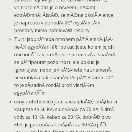
vnitrozemÃ­ atd. je o nÄ›Äem jinÃ©m)
extrÃ©mnÄ› ÄistÃ©, zejmÃ©na okolÃ­ Alanye
je naprosto v pohodÄ› â€“ myslÃ­m tÃ­m
prostory mimo hotelovÃ© resorty
Turci jsou tÅ™eba mnohem pÅ™Ã­jemnÄ›jÅ¡Ã­
neÅ¾ egypÅ¥ani â€“ pokud jdete kolem jejich
obchodÅ¯ tak na vÃ¡s sice promluvÃ­ a snaÅ¾Ã­
se pÅ™ipoutat pozornost, ale pokud je
ignorujete, nebo jen kÃ½vnete na znamenÃ­
nesouhlasu tak okamÅ¾itÄ› pÅ™estanou â€“
to je zÃ¡sadnÃ­ rozdÃ­l proti vlezlÃ½m
egypÅ¥anÅ¯m
ceny v obchodech jsou snesitelnÃ©, lehÃ¡tko si
koupÃ­te za 50 KÄ, sluneÄnÃ­k za 70 KÄ, 5 litrÅ¯
vody za 10 KÄ, kebab za 30 KÄ, dobrÃ© pivo
Efes je pak obÄas k mÃ¡nÃ­ i za 30 KÄ (pÅ¯l