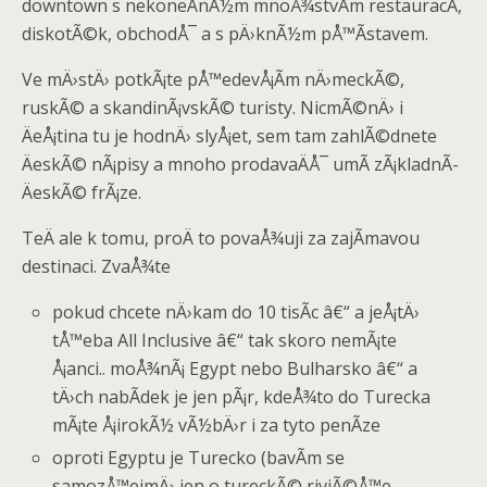
downtown s nekoneÄnÃ½m mnoÅ¾stvÃ­m restauracÃ­,
diskotÃ©k, obchodÅ¯ a s pÄ›knÃ½m pÅ™Ã­stavem.
Ve mÄ›stÄ› potkÃ¡te pÅ™edevÅ¡Ã­m nÄ›meckÃ©,
ruskÃ© a skandinÃ¡vskÃ© turisty. NicmÃ©nÄ› i
ÄeÅ¡tina tu je hodnÄ› slyÅ¡et, sem tam zahlÃ©dnete
ÄeskÃ© nÃ¡pisy a mnoho prodavaÄÅ¯ umÃ­ zÃ¡kladnÃ­
ÄeskÃ© frÃ¡ze.
TeÄ ale k tomu, proÄ to povaÅ¾uji za zajÃ­mavou
destinaci. ZvaÅ¾te
pokud chcete nÄ›kam do 10 tisÃ­c â€“ a jeÅ¡tÄ›
tÅ™eba All Inclusive â€“ tak skoro nemÃ¡te
Å¡anci.. moÅ¾nÃ¡ Egypt nebo Bulharsko â€“ a
tÄ›ch nabÃ­dek je jen pÃ¡r, kdeÅ¾to do Turecka
mÃ¡te Å¡irokÃ½ vÃ½bÄ›r i za tyto penÃ­ze
oproti Egyptu je Turecko (bavÃ­m se
samozÅ™ejmÄ› jen o tureckÃ© riviÃ©Å™e,