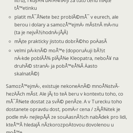
litru), i kdyÅ¾ bÄ›Å¾nÄ›ji za tuto cenu mÃ¡te
tÅ™etinku
platit mÅ¯Å¾ete bez problÃ©mÅ¯ v eurech, ale
berou i dolary a samozÅ™ejmÄ› mÃ­stnÃ­ mÄ›nu
(ta je nejvÃ½hodnÄ›jÅ¡Ã­)
mÃ¡te prakticky jistotu dobrÃ©ho poÄasÃ­
velmi pÄ›knÃ© moÅ™e (doporuÄuji bÃ½t
nÄ›kde poblÃ­Å¾ plÃ¡Å¾e Kleopatra, neboÅ¥ na
druhÃ© stranÄ› ja pobÅ™eÅ¾Ã­ Äasto
skalnatÃ©)
SamozÅ™ejmÄ›, existuje nekoneÄnÃ© mnoÅ¾stvÃ­
hezÄÃ­ch mÃ­st. Ale jÃ¡ to teÄ beru v kontextu toho, co
mÅ¯Å¾ete dostat za svÃ© penÃ­ze. A v Turecku toho
dostanete opravdu dost, pomÄ›r cena / zÃ¡Å¾itek je
podle mÄ› nejlepÅ¡Ã­ ze souÄasnÃ½ch nabÃ­dek pro lidi,
kteÅ™Ã­ hledajÃ­ nÃ­zkorozpoÄtovou dovolenou u
moÅ™e.