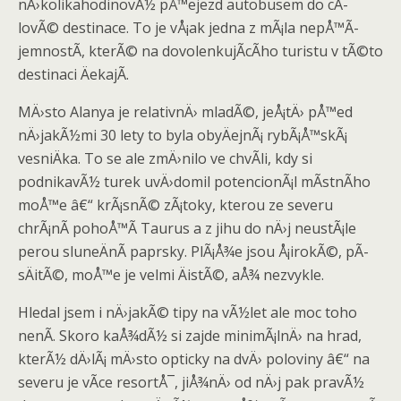
nÄ›kolikahodinovÃ½ pÅ™ejezd autobusem do cÃ­
lovÃ© destinace. To je vÅ¡ak jedna z mÃ¡la nepÅ™Ã­
jemnostÃ­, kterÃ© na dovolenkujÃ­cÃ­ho turistu v tÃ©to
destinaci ÄekajÃ­.
MÄ›sto Alanya je relativnÄ› mladÃ©, jeÅ¡tÄ› pÅ™ed
nÄ›jakÃ½mi 30 lety to byla obyÄejnÃ¡ rybÃ¡Å™skÃ¡
vesniÄka. To se ale zmÄ›nilo ve chvÃ­li, kdy si
podnikavÃ½ turek uvÄ›domil potencionÃ¡l mÃ­stnÃ­ho
moÅ™e â€“ krÃ¡snÃ© zÃ¡toky, kterou ze severu
chrÃ¡nÃ­ pohoÅ™Ã­ Taurus a z jihu do nÄ›j neustÃ¡le
perou sluneÄnÃ­ paprsky. PlÃ¡Å¾e jsou Å¡irokÃ©, pÃ­
sÄitÃ©, moÅ™e je velmi ÄistÃ©, aÅ¾ nezvykle.
Hledal jsem i nÄ›jakÃ© tipy na vÃ½let ale moc toho
nenÃ­. Skoro kaÅ¾dÃ½ si zajde minimÃ¡lnÄ› na hrad,
kterÃ½ dÄ›lÃ¡ mÄ›sto opticky na dvÄ› poloviny â€“ na
severu je vÃ­ce resortÅ¯, jiÅ¾nÄ› od nÄ›j pak pravÃ½