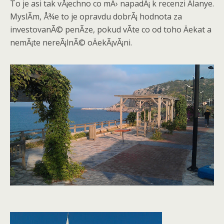
To je asi tak vÅ¡echno co mÄ› napadÃ¡ k recenzi Alanye.
MyslÃ­m, Å¾e to je opravdu dobrÃ¡ hodnota za
investovanÃ© penÃ­ze, pokud vÃ­te co od toho Äekat a
nemÃ¡te nereÃ¡lnÃ© oÄekÃ¡vÃ¡ni.