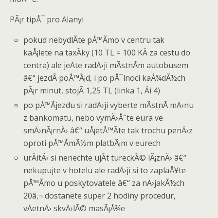
PÃ¡r tipÅ¯ pro Alanyi
pokud nebydlÃ­te pÅ™Ã­mo v centru tak
kaÅ¡lete na taxÃ­ky (10 TL = 100 KÄ za cestu do
centra) ale jeÄte radÄ›ji mÃ­stnÃ­m autobusem
â€“ jezdÃ­ poÅ™Ã¡d, i po pÅ¯lnoci kaÅ¾dÃ½ch
pÃ¡r minut, stojÃ­ 1,25 TL (linka 1, Äi 4)
po pÅ™Ã­jezdu si radÄ›ji vyberte mÃ­stnÃ­ mÄ›nu
z bankomatu, nebo vymÄ›Åˆte eura ve
smÄ›nÃ¡rnÄ› â€“ uÅ¡etÅ™Ã­te tak trochu penÄ›z
oproti pÅ™Ã­mÃ½m platbÃ¡m v eurech
urÄitÄ› si nenechte ujÃ­t tureckÃ© lÃ¡znÄ› â€“
nekupujte v hotelu ale radÄ›ji si to zaplaÅ¥te
pÅ™Ã­mo u poskytovatele â€“ za nÄ›jakÃ½ch
20â‚¬ dostanete super 2 hodiny procedur,
vÄetnÄ› skvÄ›lÃ© masÃ¡Å¾e