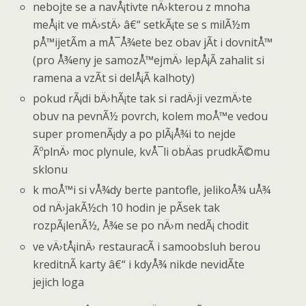
nebojte se a navÅ¡tivte nÄ›kterou z mnoha
meÅ¡it ve mÄ›stÄ› â€“ setkÃ¡te se s milÃ½m
pÅ™ijetÃ­m a mÅ¯Å¾ete bez obav jÃ­t i dovnitÅ™
(pro Å¾eny je samozÅ™ejmÄ› lepÅ¡Ã­ zahalit si
ramena a vzÃ­t si delÅ¡Ã­ kalhoty)
pokud rÃ¡di bÄ›hÃ¡te tak si radÄ›ji vezmÄ›te
obuv na pevnÃ½ povrch, kolem moÅ™e vedou
super promenÃ¡dy a po plÃ¡Å¾i to nejde
ÃºplnÄ› moc plynule, kvÅ¯li obÄas prudkÃ©mu
sklonu
k moÅ™i si vÅ¾dy berte pantofle, jelikoÅ¾ uÅ¾
od nÄ›jakÃ½ch 10 hodin je pÃ­sek tak
rozpÃ¡lenÃ½, Å¾e se po nÄ›m nedÃ¡ chodit
ve vÄ›tÅ¡inÄ› restauracÃ­ i samoobsluh berou
kreditnÃ­ karty â€“ i kdyÅ¾ nikde nevidÃ­te
jejich loga