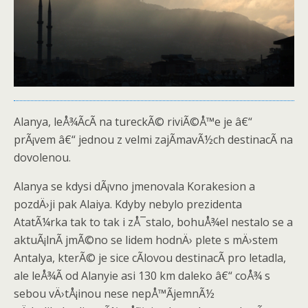
Alanya, leÅ¾Ã­cÃ­ na tureckÃ© riviÃ©Å™e je â€“
prÃ¡vem â€“ jednou z velmi zajÃ­mavÃ½ch destinacÃ­ na
dovolenou.
Alanya se kdysi dÃ¡vno jmenovala Korakesion a
pozdÄ›ji pak Alaiya. Kdyby nebylo prezidenta
AtatÃ¼rka tak to tak i zÅ¯stalo, bohuÅ¾el nestalo se a
aktuÃ¡lnÃ­ jmÃ©no se lidem hodnÄ› plete s mÄ›stem
Antalya, kterÃ© je sice cÃ­lovou destinacÃ­ pro letadla,
ale leÅ¾Ã­ od Alanyie asi 130 km daleko â€“ coÅ¾ s
sebou vÄ›tÅ¡inou nese nepÅ™Ã­jemnÃ½